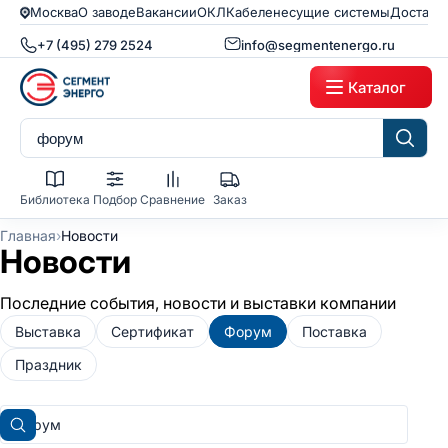
Москва
О заводе
Вакансии
ОКЛ
Кабеленесущие системы
Доставк
+7 (495) 279 2524
info@segmentenergo.ru
Каталог
Библиотека
Подбор
Сравнение
Заказ
›
Главная
Новости
Новости
Последние события, новости и выставки компании
Выставка
Сертификат
Форум
Поставка
Праздник
Поиск