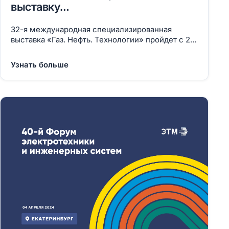
выставку
Газ.Нефть.Технологии-2024
32-я международная специализированная
выставка «Газ. Нефть. Технологии» пройдет с 21
по 24 мая 2023 года в Уфе. Приглашаем посетить
наш стенд №200 в 3 павильоне на Российском
Узнать больше
нефтегазохимическом форуме и 32-я
международной выставке «Газ. Нефть.
Технологии» которые пройдут в Уфе, в
выставочном комплексе «ЭКСПО», с 21 по 24
мая 2024 года. Мероприятия проводятся
согласно Распоряжению Правительства
Республики Башкортостан №1916-р от 30.12.2023
г. Форум и Выставка являются крупнейшей в
России площадкой для презентации
современного оборудования, технологий и
решений для нефтегазохимической отрасли, а
также для конструктивного диалога
представителей власти, бизнеса и экспертного
сообщества. Мероприятия проходят при
поддержке и участии Минпромторга России и 11
федеральных ассоциаций и союзов.