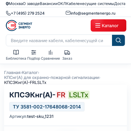
Москва
О заводе
Вакансии
ОКЛ
Кабеленесущие системы
Доставк
+7 (495) 279 2524
info@segmentenergo.ru
Каталог
Библиотека
Подбор
Сравнение
Заказ
›
›
Главная
Каталог
›
КПСнг(А) для охранно-пожарной сигнализации
КПСЭКнг(А)-FRLSLTx
КПСЭКнг(А)-
FR
LSLTx
ТУ 3581-002-17648068-2014
Артикул:
test-sku_1231