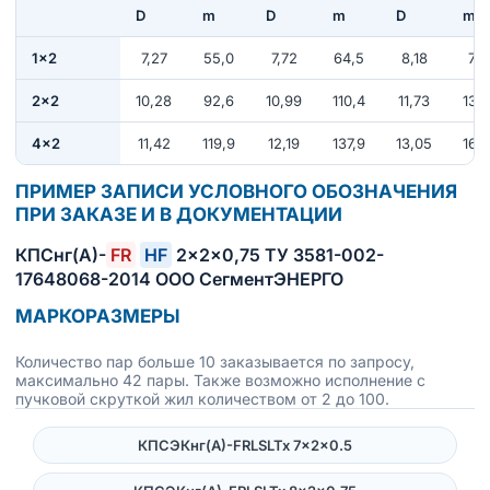
D
m
D
m
D
m
1×2
7,27
55,0
7,72
64,5
8,18
77,
2×2
10,28
92,6
10,99
110,4
11,73
134
4×2
11,42
119,9
12,19
137,9
13,05
168
ПРИМЕР ЗАПИСИ УСЛОВНОГО ОБОЗНАЧЕНИЯ
ПРИ ЗАКАЗЕ И В ДОКУМЕНТАЦИИ
КПСнг(А)-
FR
HF
2×2×0,75 ТУ 3581-002-
17648068-2014 ООО СегментЭНЕРГО
МАРКОРАЗМЕРЫ
Количество пар больше 10 заказывается по запросу,
максимально 42 пары. Также возможно исполнение с
пучковой скруткой жил количеством от 2 до 100.
КПСЭКнг(А)-FRLSLTx 7×2×0.5