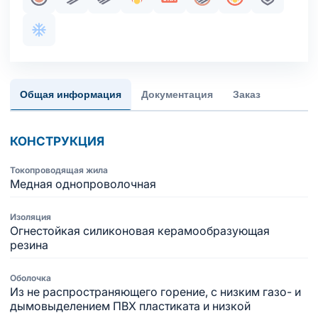
Жила медная однопроволочная
Парная скрутка
Пучковая скрутка
Огнестойкость
Сертификация в составе 
Общий экран
Пожаробезопа
Броня
Хладостойкое исполнение оболочки
Общая информация
Документация
Заказ
КОНСТРУКЦИЯ
Токопроводящая жила
Медная однопроволочная
Изоляция
Огнестойкая силиконовая керамообразующая
резина
Оболочка
Из не распространяющего горение, с низким газо- и
дымовыделением ПВХ пластиката и низкой