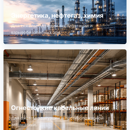
Энергетика, нефтегаз, химия
Для тяжелых условий эксплуатации и
взрывобезопасных зон.
Огнестойкие кабельные линии
Для систем эвакуации и противопожарной
автоматики.