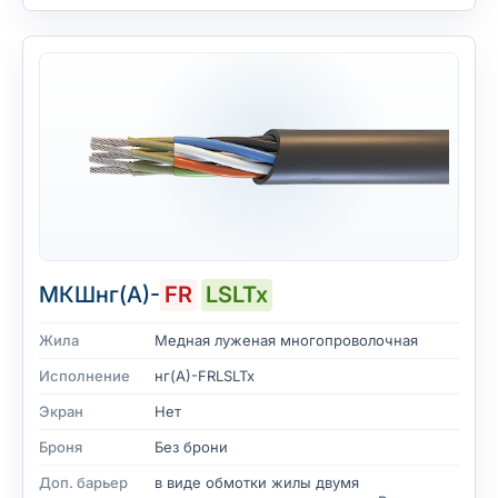
МКШнг(А)-
FR
LSLTx
Жила
Медная луженая многопроволочная
Исполнение
нг(А)-FRLSLTx
Экран
Нет
Броня
Без брони
Доп. барьер
в виде обмотки жилы двумя