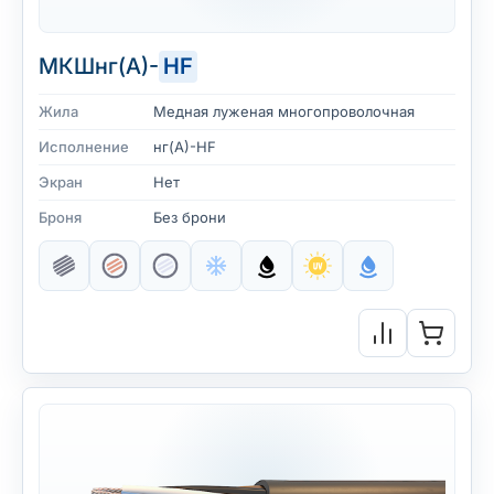
МКШнг(А)-
HF
Жила
Медная луженая многопроволочная
Исполнение
нг(А)-HF
Экран
Нет
Броня
Без брони