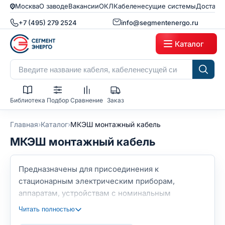
Москва
О заводе
Вакансии
ОКЛ
Кабеленесущие системы
Доставк
+7 (495) 279 2524
info@segmentenergo.ru
Каталог
Библиотека
Подбор
Сравнение
Заказ
›
›
Главная
Каталог
МКЭШ монтажный кабель
МКЭШ монтажный кабель
Предназначены для присоединения к
стационарным электрическим приборам,
аппаратам, устройствам с номинальным
переменным напряжением до 500 В
Читать полностью
переменного тока частоты до 400 Гц или