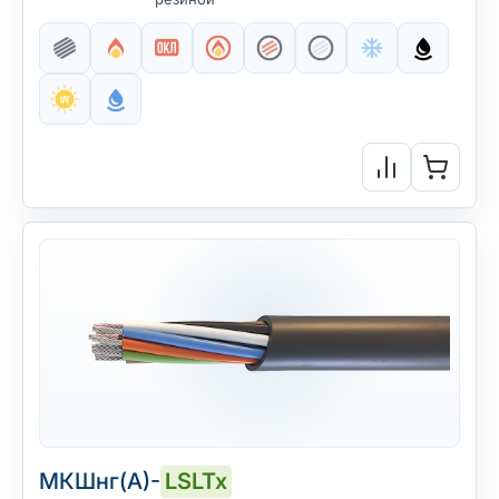
МКШнг(А)-
LSLTx