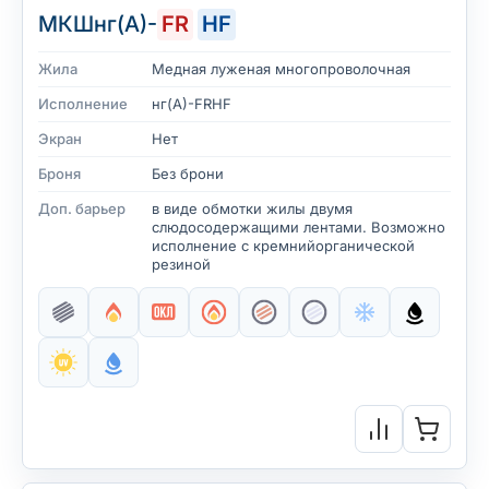
МКШнг(А)-
FR
HF
Жила
Медная луженая многопроволочная
Исполнение
нг(А)-FRHF
Экран
Нет
Броня
Без брони
Доп. барьер
в виде обмотки жилы двумя
слюдосодержащими лентами. Возможно
исполнение с кремнийорганической
резиной