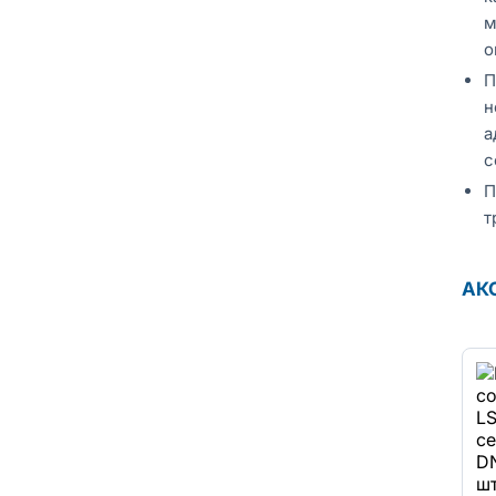
м
о
П
н
а
с
П
т
АК