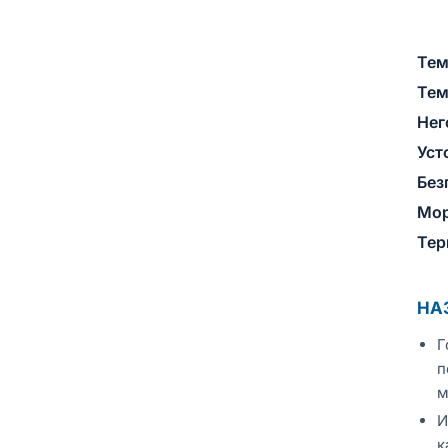
Тем
Тем
Нег
Уст
Без
Мор
Тер
НА
Г
п
м
И
к