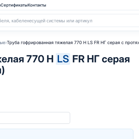
а
Сертификаты
Контакты
›
ные
Труба гофрированная тяжелая 770 Н LS FR НГ серая с протя
желая 770 Н
LS
FR НГ серая
)