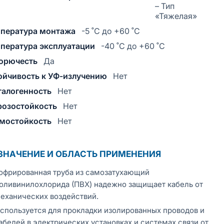
– Тип
«Тяжелая»
пература монтажа
-5 ˚С до +60 ˚С
пература эксплуатации
-40 ˚С до +60 ˚С
орючесть
Да
ойчивость к УФ-излучению
Нет
галогенность
Нет
озостойкость
Нет
мостойкость
Нет
ЗНАЧЕНИЕ И ОБЛАСТЬ ПРИМЕНЕНИЯ
офрированная труба из самозатухающий
оливинилохлорида (ПВХ) надежно защищает кабель от
еханических воздействий.
спользуется для прокладки изолированных проводов и
абелей в электрических установках и системах связи от