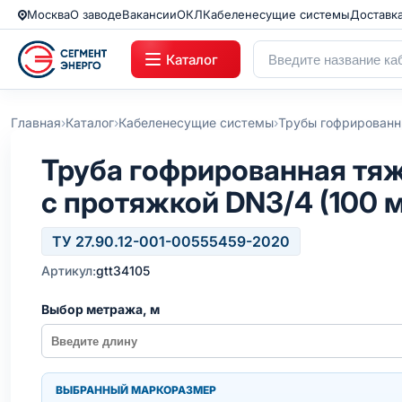
Москва
О заводе
Вакансии
ОКЛ
Кабеленесущие системы
Доставк
Каталог
›
›
›
Главная
Каталог
Кабеленесущие системы
Трубы гофрирован
Труба гофрированная тя
с протяжкой DN3/4 (100 м
ТУ 27.90.12-001-00555459-2020
Артикул:
gtt34105
Выбор метража, м
ВЫБРАННЫЙ МАРКОРАЗМЕР