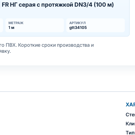
FR НГ серая с протяжкой DN3/4 (100 м)
МЕТРАЖ
АРТИКУЛ
1 м
gtt34105
о ПВХ. Короткие сроки производства и
явку.
ХА
Сте
Кли
Тип