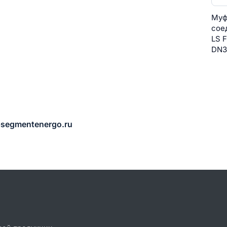
Муф
сое
LS 
DN3
@segmentenergo.ru