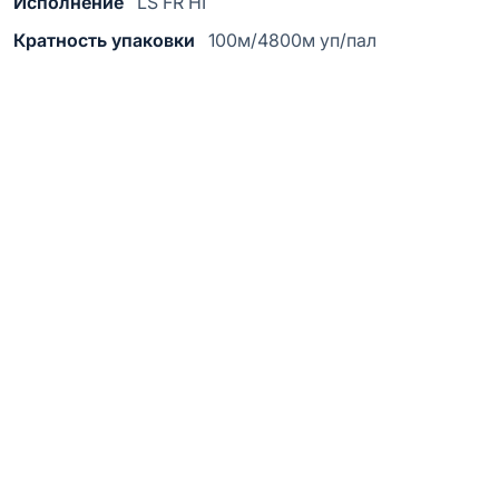
Исполнение
LS FR НГ
Кратность упаковки
100м/4800м уп/пал