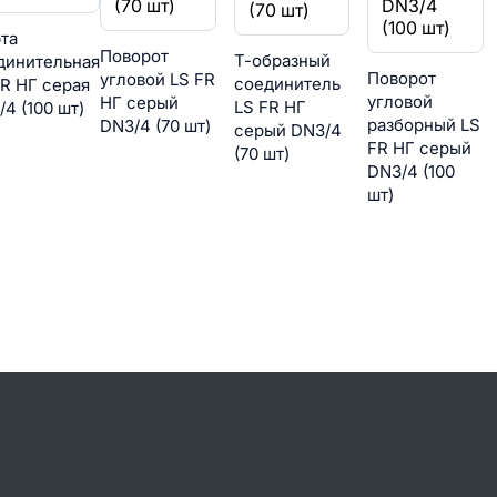
та
Поворот
Т-образный
динительная
Поворот
угловой LS FR
соединитель
FR НГ серая
угловой
НГ серый
LS FR НГ
/4 (100 шт)
разборный LS
DN3/4 (70 шт)
серый DN3/4
FR НГ серый
(70 шт)
DN3/4 (100
шт)