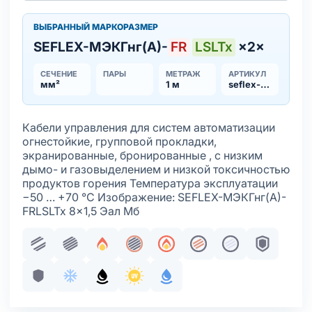
ВЫБРАННЫЙ МАРКОРАЗМЕР
SEFLEX-MЭКГнг(А)-
FR
LSLTx
×2×
СЕЧЕНИЕ
ПАРЫ
МЕТРАЖ
АРТИКУЛ
мм²
1 м
seflex-mekgnga-frlsltx
Кабели управления для систем автоматизации
огнестойкие, групповой прокладки,
экранированные, бронированные , с низким
дымо- и газовыделением и низкой токсичностью
продуктов горения Температура эксплуатации
−50 … +70 °С Изображение: SEFLEX-MЭКГнг(А)-
FRLSLTx 8×1,5 Эал Мб
Парная скрутка
Пучковая скрутка
Огнестойкость
Общий экран
Пожаробезопасность
Жила медная много
Жила медная 
Броня
Броня без оболочки
Хладостойкое исполнение оболочки
Маслобензостойкое исполнение обол
Стойкость к ультрафиолету
С водоблокирующим элем