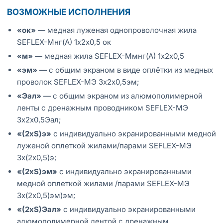
ВОЗМОЖНЫЕ ИСПОЛНЕНИЯ
«ок»
— медная луженая однопроволочная жила
SEFLEX-Мнг(А) 1х2х0,5 ок
«м»
— медная жила SEFLEX-Ммнг(А) 1х2х0,5
«эм»
— с общим экраном в виде оплётки из медных
проволок SEFLEX-MЭ 3х2х0,5эм;
«Эал»
— с общим экраном из алюмополимерной
ленты с дренажным проводником SEFLEX-MЭ
3х2х0,5Эал;
«(2хS)э»
с индивидуально экранированными медной
луженой оплеткой жилами/парами SEFLEX-MЭ
3х(2х0,5)э;
«(2хS)эм»
с индивидуально экранированными
медной оплеткой жилами /парами SEFLEX-MЭ
3х(2х0,5)эм)эм;
«(2хS)Эал»
с индивидуально экранированными
алюмополимерной лентой с дренажным