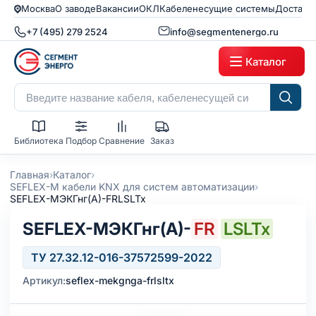
Москва
О заводе
Вакансии
ОКЛ
Кабеленесущие системы
Доставк
+7 (495) 279 2524
info@segmentenergo.ru
Каталог
Библиотека
Подбор
Сравнение
Заказ
›
›
Главная
Каталог
›
SEFLEX-M кабели KNX для систем автоматизации
SEFLEX-MЭКГнг(А)-FRLSLTx
SEFLEX-MЭКГнг(А)-
FR
LSLTx
ТУ 27.32.12-016-37572599-2022
Артикул:
seflex-mekgnga-frlsltx