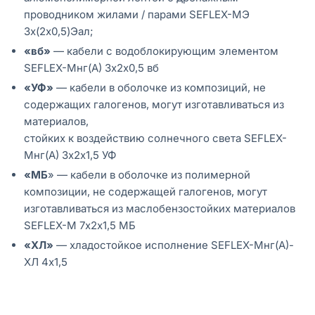
проводником жилами / парами SEFLEX-MЭ
3х(2х0,5)Эал;
«вб»
— кабели с водоблокирующим элементом
SEFLEX-Мнг(А) 3х2х0,5 вб
«УФ»
— кабели в оболочке из композиций, не
содержащих галогенов, могут изготавливаться из
материалов,
стойких к воздействию солнечного света SEFLEX-
Мнг(А) 3х2х1,5 УФ
«МБ
» — кабели в оболочке из полимерной
композиции, не содержащей галогенов, могут
изготавливаться из маслобензостойких материалов
SEFLEX-М 7х2х1,5 МБ
«ХЛ»
— хладостойкое исполнение SEFLEX-Мнг(А)-
ХЛ 4х1,5