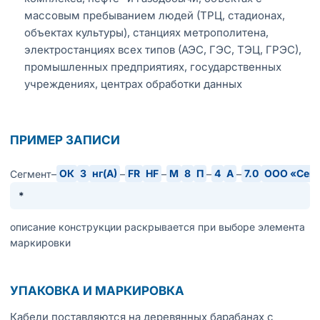
массовым пребыванием людей (ТРЦ, стадионах,
объектах культуры), станциях метрополитена,
электростанциях всех типов (АЭС, ГЭС, ТЭЦ, ГРЭС),
промышленных предприятиях, государственных
учреждениях, центрах обработки данных
ПРИМЕР ЗАПИСИ
ОК
З
нг(А)
FR
HF
М
8
П
4
А
7.0
ООО «Сег
Сегмент–
–
–
–
–
*
описание конструкции раскрывается при выборе элемента
маркировки
УПАКОВКА И МАРКИРОВКА
Кабели поставляются на деревянных барабанах с