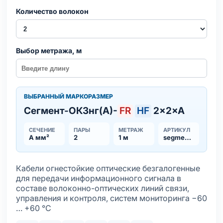
Количество волокон
Выбор метража, м
ВЫБРАННЫЙ МАРКОРАЗМЕР
Сегмент-ОКЗнг(А)-
FR
HF
2×2×А
СЕЧЕНИЕ
ПАРЫ
МЕТРАЖ
АРТИКУЛ
А мм²
2
1 м
segment-okznga-frhf
Кабели огнестойкие оптические безгалогенные
для передачи информационного сигнала в
составе волоконно-оптических линий связи,
управления и контроля, систем мониторинга −60
… +60 °С