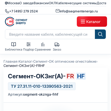
Москва
О заводе
Вакансии
ОКЛ
Кабеленесущие системы
Доставк
+7 (495) 279 2524
info@segmentenergo.ru
Каталог
Библиотека
Подбор
Сравнение
Заказ
›
›
›
Главная
Каталог
Сегмент‑ОК оптические огнестойкие
Сегмент-ОКЗнг(А)-FRHF
Сегмент-ОКЗнг(А)-
FR
HF
ТУ 27.31.11-010-13390563-2021
Артикул:
segment-okznga-frhf