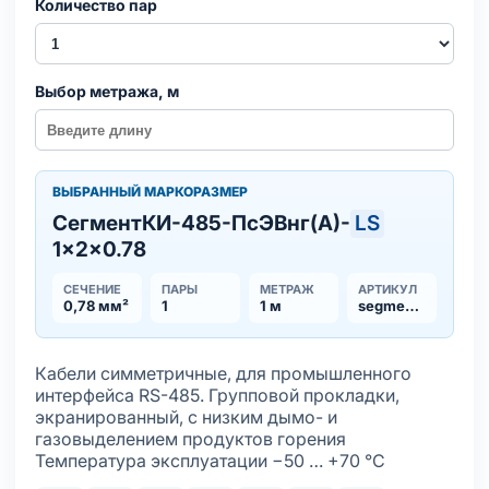
Количество пар
Выбор метража, м
ВЫБРАННЫЙ МАРКОРАЗМЕР
СегментКИ-485-ПсЭВнг(А)-
LS
1×2×0.78
СЕЧЕНИЕ
ПАРЫ
МЕТРАЖ
АРТИКУЛ
0,78 мм²
1
1 м
segmentki-485-psevnga-ls-nx2x078
Кабели симметричные, для промышленного
интерфейса RS-485. Групповой прокладки,
экранированный, с низким дымо- и
газовыделением продуктов горения
Температура эксплуатации −50 … +70 °С