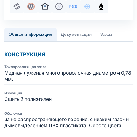
Парная скрутка
Общий экран
Для систем умный дом
Жила медная многопроволочна
Интерфейс RS-485
Хладостойкое испол
Маслобензосто
Общая информация
Документация
Заказ
КОНСТРУКЦИЯ
Токопроводящая жила
Медная луженая многопроволочная диаметром 0,78
мм.
Изоляция
Сшитый полиэтилен
Оболочка
из не распространяющего горение, с низким газо- и
дымовыделением ПВХ пластиката; Серого цвета;