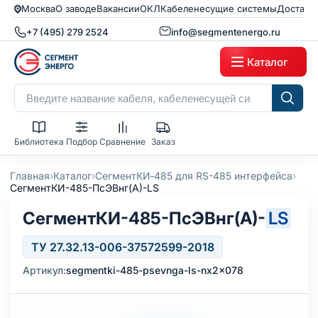
Москва
О заводе
Вакансии
ОКЛ
Кабеленесущие системы
Доставк
+7 (495) 279 2524
info@segmentenergo.ru
Каталог
Библиотека
Подбор
Сравнение
Заказ
›
›
›
Главная
Каталог
СегментКИ‑485 для RS-485 интерфейса
СегментКИ-485-ПсЭВнг(А)-LS
СегментКИ-485-ПсЭВнг(А)-
LS
ТУ 27.32.13-006-37572599-2018
Артикул:
segmentki-485-psevnga-ls-nx2x078