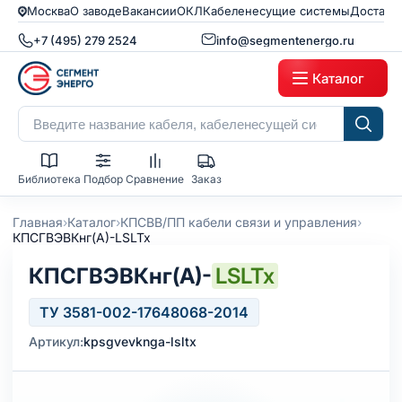
Москва
О заводе
Вакансии
ОКЛ
Кабеленесущие системы
Доставк
+7 (495) 279 2524
info@segmentenergo.ru
Каталог
Библиотека
Подбор
Сравнение
Заказ
›
›
›
Главная
Каталог
КПСВВ/ПП кабели связи и управления
КПСГВЭВКнг(А)-LSLTx
КПСГВЭВКнг(А)-
LSLTx
ТУ 3581-002-17648068-2014
Артикул:
kpsgvevknga-lsltx