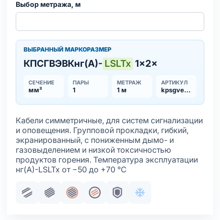
Выбор метража, м
ВЫБРАННЫЙ МАРКОРАЗМЕР
КПСГВЭВКнг(А)-
LSLTx
1×2×
СЕЧЕНИЕ
ПАРЫ
МЕТРАЖ
АРТИКУЛ
мм²
1
1 м
kpsgvevknga-lsltx
Кабели симметричные, для систем сигнализации
и оповещения. Групповой прокладки, гибкий,
экранированный, с пониженным дымо- и
газовыделением и низкой токсичностью
продуктов горения. Температура эксплуатации
нг(А)-LSLTx от −50 до +70 °С
Парная скрутка
Пучковая скрутка
Общий экран
Жила медная многопроволочна
Броня
Хладостойкое испол