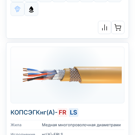
КОПСЭГКнг(А)-
FR
LS
Жила
Медная многопроволочная диаметрами
Исполнение
нг(А)-FRLS