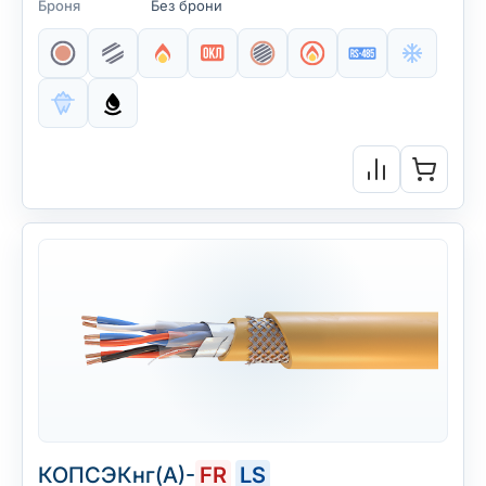
Броня
Без брони
КОПСЭКнг(А)-
FR
LS