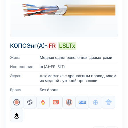
КОПСЭнг(А)-
FR
LSLTx
Жила
Медная однопроволочная диаметрами
Исполнение
нг(А)-FRLSLTx
Экран
Алюмофлекс с дренажным проводником
из медной луженой проволоки.
Броня
Без брони