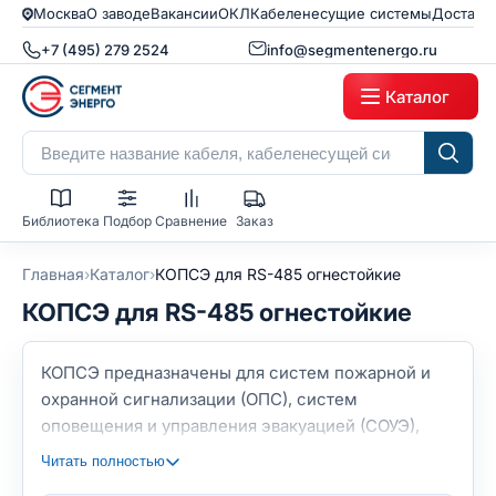
Москва
О заводе
Вакансии
ОКЛ
Кабеленесущие системы
Доставк
+7 (495) 279 2524
info@segmentenergo.ru
Каталог
Библиотека
Подбор
Сравнение
Заказ
›
›
Главная
Каталог
КОПСЭ для RS-485 огнестойкие
КОПСЭ для RS-485 огнестойкие
КОПСЭ предназначены для систем пожарной и
охранной сигнализации (ОПС), систем
оповещения и управления эвакуацией (СОУЭ),
систем распределенного сбора и передачи
Читать полностью
данных, применяющих стандарты RS-485 по