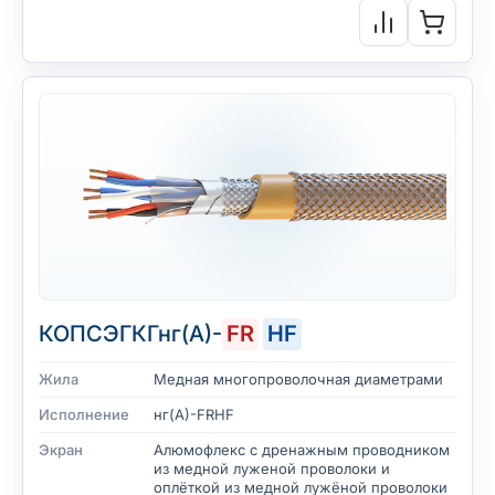
КОПСЭГКГнг(А)-
FR
HF
Жила
Медная многопроволочная диаметрами
Исполнение
нг(А)-FRHF
Экран
Алюмофлекс с дренажным проводником
из медной луженой проволоки и
оплёткой из медной лужёной проволоки