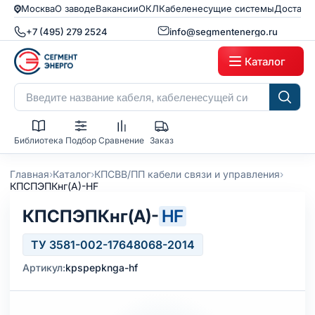
Москва
О заводе
Вакансии
ОКЛ
Кабеленесущие системы
Доставк
+7 (495) 279 2524
info@segmentenergo.ru
Каталог
Библиотека
Подбор
Сравнение
Заказ
›
›
›
Главная
Каталог
КПСВВ/ПП кабели связи и управления
КПСПЭПКнг(А)-HF
КПСПЭПКнг(А)-
HF
ТУ 3581-002-17648068-2014
Артикул:
kpspepknga-hf