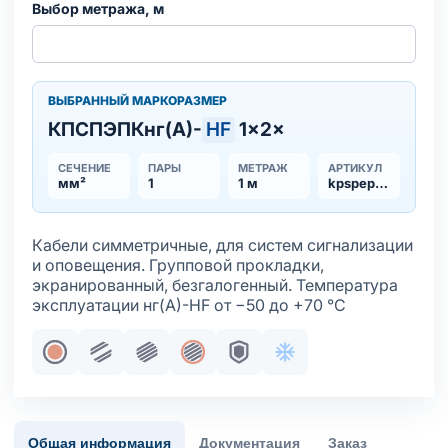
Выбор метража, м
ВЫБРАННЫЙ МАРКОРАЗМЕР
КПСПЭПКнг(А)-
HF
1×2×
СЕЧЕНИЕ
ПАРЫ
МЕТРАЖ
АРТИКУЛ
мм²
1
1 м
kpspepknga-hf
Кабели симметричные, для систем сигнализации
и оповещения. Групповой прокладки,
экранированный, безгалогенный. Температура
эксплуатации нг(А)-HF от −50 до +70 °С
Жила медная однопроволочная
Парная скрутка
Пучковая скрутка
Общий экран
Броня
Хладостойкое испол
Общая информация
Документация
Заказ