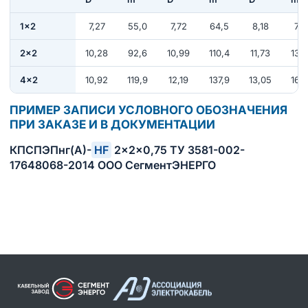
1×2
7,27
55,0
7,72
64,5
8,18
77,
2×2
10,28
92,6
10,99
110,4
11,73
134
4×2
10,92
119,9
12,19
137,9
13,05
168
ПРИМЕР ЗАПИСИ УСЛОВНОГО ОБОЗНАЧЕНИЯ
ПРИ ЗАКАЗЕ И В ДОКУМЕНТАЦИИ
КПСПЭПнг(А)-
HF
2×2×0,75 ТУ 3581-002-
17648068-2014 ООО СегментЭНЕРГО