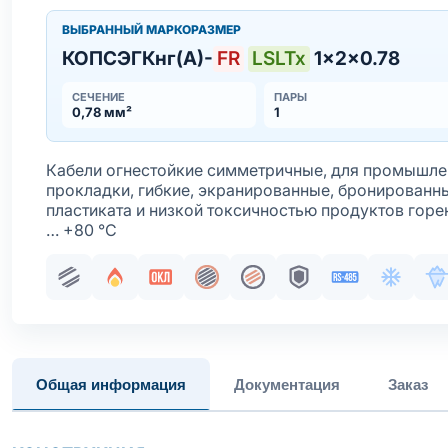
ВЫБРАННЫЙ МАРКОРАЗМЕР
КОПСЭГКнг(А)-
FR
LSLTx
1×2×0.78
СЕЧЕНИЕ
ПАРЫ
0,78 мм²
1
Кабели огнестойкие симметричные, для промышле
прокладки, гибкие, экранированные, бронированн
пластиката и низкой токсичностью продуктов горе
… +80 °С
Парная скрутка
Огнестойкость
Сертификация в составе ОКЛ
Общий экран
Жила медная многопров
Броня
Интерфейс R
Хладос
М
Общая информация
Документация
Заказ