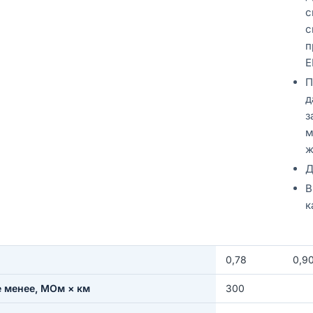
с
с
п
E
П
д
з
м
ж
Д
В
к
0,78
0,9
е менее, МОм × км
300