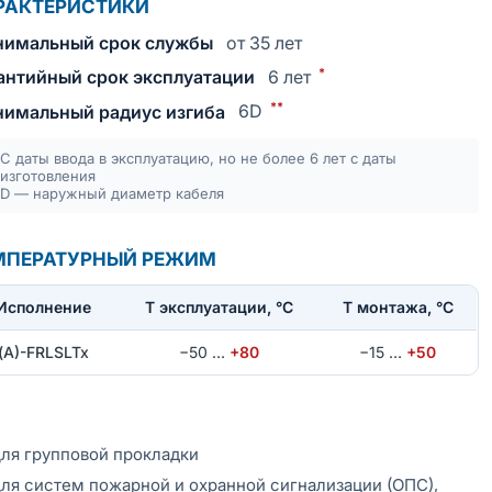
РАКТЕРИСТИКИ
имальный срок службы
от 35 лет
*
антийный срок эксплуатации
6 лет
**
имальный радиус изгиба
6D
С даты ввода в эксплуатацию, но не более 6 лет с даты
изготовления
D — наружный диаметр кабеля
МПЕРАТУРНЫЙ РЕЖИМ
Исполнение
T эксплуатации, °С
Т монтажа, °С
(А)-FRLSLTx
−50
…
+80
−15
…
+50
ля групповой прокладки
ля систем пожарной и охранной сигнализации (ОПС),