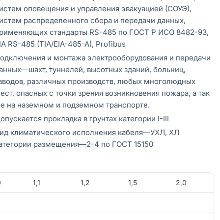
истем оповещения и управления эвакуацией (СОУЭ),
истем распределенного сбора и передачи данных,
рименяющих стандарты RS-485 по ГОСТ Р ИСО 8482-93,
IA RS-485 (TIA/EIA-485-A), Profibus
одключения и монтажа электрооборудования и передачи
анных—шахт, туннелей, высотных зданий, больниц,
аводов, различных производств, любых многолюдных
ест, опасных с точки зрения возникновения пожара, а так
е на наземном и подземном транспорте.
опускается прокладка в грунтах категории I-III
ид климатического исполнения кабеля—УХЛ, ХЛ
атегории размещения—2-4 по ГОСТ 15150
0
1,1
1,2
1,5
2,0