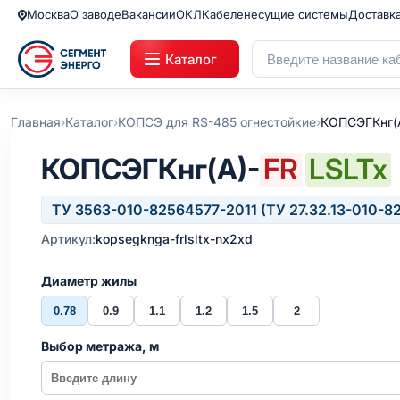
Москва
О заводе
Вакансии
ОКЛ
Кабеленесущие системы
Доставк
Каталог
›
›
›
Главная
Каталог
КОПСЭ для RS-485 огнестойкие
КОПСЭГКнг(
КОПСЭГКнг(А)-
FR
LSLTx
ТУ 3563-010-82564577-2011 (ТУ 27.32.13-010-8
Артикул:
kopsegknga-frlsltx-nx2xd
Диаметр жилы
0.78
0.9
1.1
1.2
1.5
2
Выбор метража, м