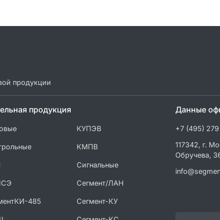
вой продукции
ельная продукция
Данные оф
овые
КУПЭВ
+7 (495) 279
117342, г. Мо
трольные
КМПВ
Обручева, 3
С
Сигнальные
info@segmen
ПСЭ
Сегмент/ЛАН
ментКИ-485
Сегмент-КУ
Ш
Сегмент-КС