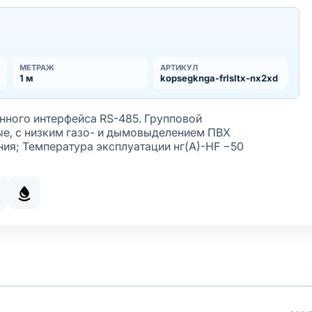
МЕТРАЖ
АРТИКУЛ
1 м
kopsegknga-frlsltx-nx2xd
нного интерфейса RS-485. Групповой
ые, с низким газо- и дымовыделением ПВХ
ния; Температура эксплуатации нг(А)-HF −50
олочная
S-485
тойкое исполнение оболочки
орозостойкое исполнение оболочки
Маслобензостойкое исполнение оболочки