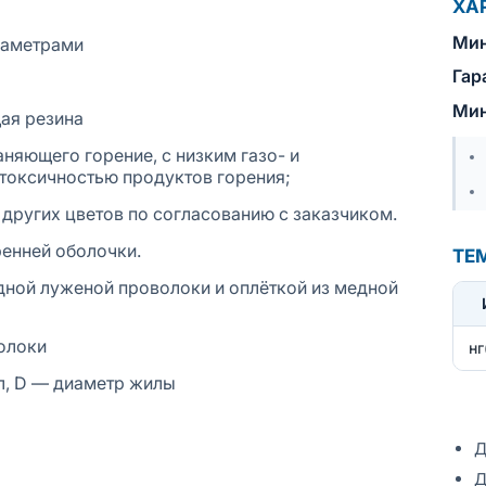
ХА
Мин
иаметрами
Гар
Мин
ая резина
няющего горение, с низким газо- и
токсичностью продуктов горения;
других цветов по согласованию с заказчиком.
ренней оболочки.
ТЕ
ной луженой проволоки и оплёткой из медной
волоки
нг
л, D — диаметр жилы
Д
Д