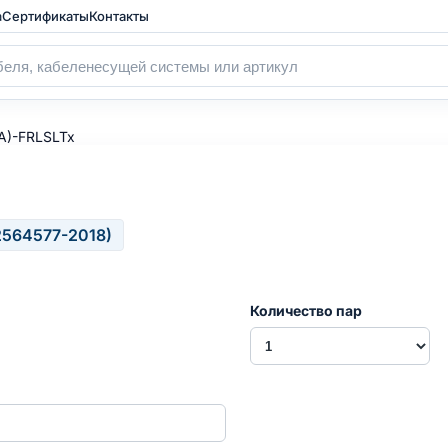
а
Сертификаты
Контакты
А)-FRLSLTx
2564577-2018)
Количество пар