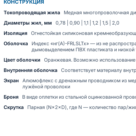
КОНСТРУКЦИЯ
Токопроводящая жила
Медная многопроволочная д
Диаметры жил, мм
0,78 | 0,90 | 1,1 | 1,2 | 1,5 | 2,0
Изоляция
Огнестойкая силиконовая кремнеобразующ
Оболочка
Индекс «нг(А)-FRLSLTx» — из не распростра
дымовыделением ПВХ пластиката и низкой 
Цвет оболочки
Оранжевая. Возможно использование 
Внутренняя оболочка
Соответствует материалу внут
Экран
Алюмофлекс с дренажным проводником из мед
лужёной проволоки
Броня
В виде оплетки из стальной оцинкованной про
Скрутка
Парная (N×2×D), где N — количество пар/жи