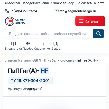
Москва
О заводе
Вакансии
ОКЛ
Кабеленесущие системы
Доставк
+7 (495) 279 2524
info@segmentenergo.ru
Каталог
Библиотека
Подбор
Сравнение
Заказ
›
›
›
Главная
Каталог
ВВГ/ППГ кабели силовые
ПвПГнг(А)-HF
ПвПГнг(А)-
HF
ТУ 16.К71-304-2001
Артикул:
pvpgnga-hf