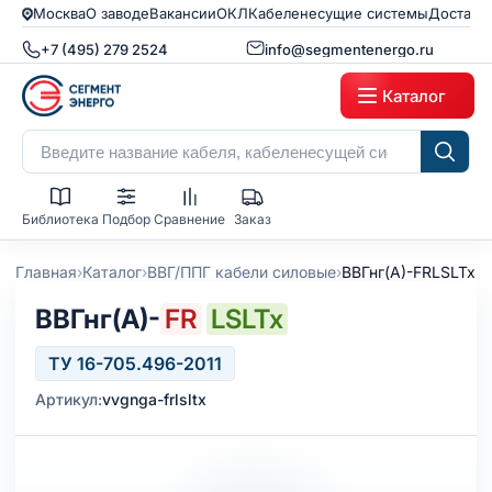
Москва
О заводе
Вакансии
ОКЛ
Кабеленесущие системы
Доставк
+7 (495) 279 2524
info@segmentenergo.ru
Каталог
Библиотека
Подбор
Сравнение
Заказ
›
›
›
Главная
Каталог
ВВГ/ППГ кабели силовые
ВВГнг(А)-FRLSLTx
ВВГнг(А)-
FR
LSLTx
ТУ 16-705.496-2011
Артикул:
vvgnga-frlsltx