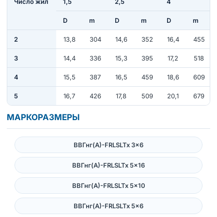
Число жил
1,5
2,5
4
D
m
D
m
D
m
2
13,8
304
14,6
352
16,4
455
3
14,4
336
15,3
395
17,2
518
4
15,5
387
16,5
459
18,6
609
5
16,7
426
17,8
509
20,1
679
МАРКОРАЗМЕРЫ
ВВГнг(А)-FRLSLTx 3×6
ВВГнг(А)-FRLSLTx 5×16
ВВГнг(А)-FRLSLTx 5×10
ВВГнг(А)-FRLSLTx 5×6