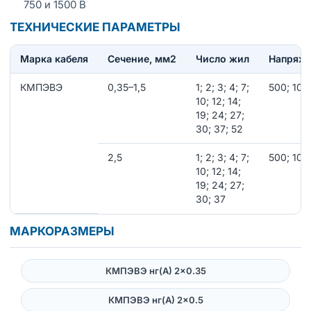
750 и 1500 В
ТЕХНИЧЕСКИЕ ПАРАМЕТРЫ
Марка кабеля
Сечение, мм2
Число жил
Напряже
КМПЭВЭ
0,35–1,5
1; 2; 3; 4; 7;
500; 100
10; 12; 14;
19; 24; 27;
30; 37; 52
2,5
1; 2; 3; 4; 7;
500; 100
10; 12; 14;
19; 24; 27;
30; 37
МАРКОРАЗМЕРЫ
КМПЭВЭ нг(А) 2×0.35
КМПЭВЭ нг(А) 2×0.5