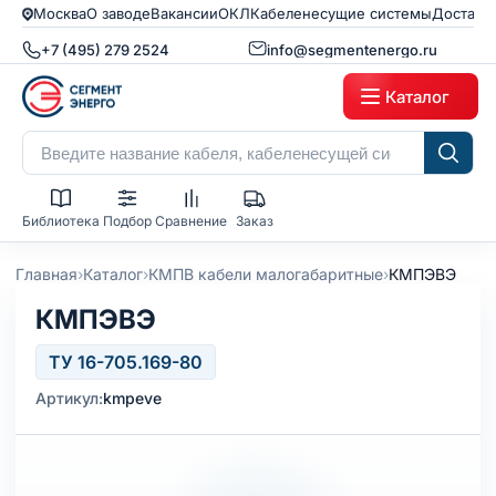
Москва
О заводе
Вакансии
ОКЛ
Кабеленесущие системы
Доставк
+7 (495) 279 2524
info@segmentenergo.ru
Каталог
Библиотека
Подбор
Сравнение
Заказ
›
›
›
Главная
Каталог
КМПВ кабели малогабаритные
КМПЭВЭ
КМПЭВЭ
ТУ 16-705.169-80
Артикул:
kmpeve