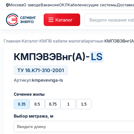
Москва
О заводе
Вакансии
ОКЛ
Кабеленесущие системы
Доставк
Каталог
›
›
›
Главная
Каталог
КМПВ кабели малогабаритные
КМПЭВЭВнг(А
КМПЭВЭВнг(А)-
LS
ТУ 16.К71-310-2001
Артикул:
kmpevevnga-ls
Сечение жилы
0.35
0.5
0.75
1
1.5
Выбор метража, м