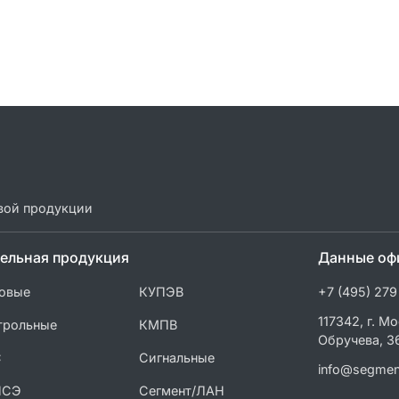
вой продукции
ельная продукция
Данные оф
овые
КУПЭВ
+7 (495) 279
117342, г. Мо
трольные
КМПВ
Обручева, 3
С
Сигнальные
info@segmen
ПСЭ
Сегмент/ЛАН