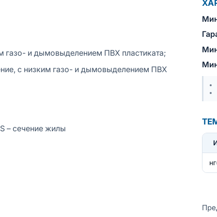
ХА
Мин
Гар
Мин
м газо- и дымовыделением ПВХ пластиката;
Мин
ние, с низким газо- и дымовыделением ПВХ
ТЕ
 S – сечение жилы
нг
Пре