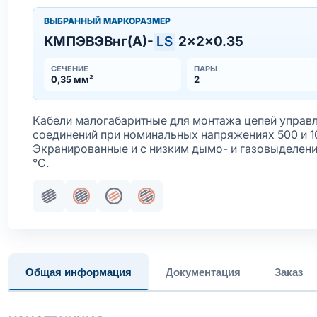
ВЫБРАННЫЙ МАРКОРАЗМЕР
КМПЭВЭВнг(А)-
LS
2×2×0.35
СЕЧЕНИЕ
ПАРЫ
0,35 мм²
2
Кабели малогабаритные для монтажа цепей управл
соединений при номинальных напряжениях 500 и 10
Экранированные и с низким дымо- и газовыделени
°С.
Пучковая скрутка
Общий экран
Жила медная многопроволочная
Индивидуальный/парный экра
Общая информация
Документация
Заказ