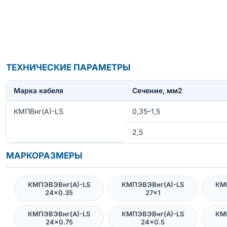
ТЕХНИЧЕСКИЕ ПАРАМЕТРЫ
Марка кабеля
Сечение, мм2
КМПВнг(А)-LS
0,35–1,5
2,5
МАРКОРАЗМЕРЫ
КМПЭВЭВнг(А)-LS
КМПЭВЭВнг(А)-LS
КМ
24×0.35
27×1
КМПЭВЭВнг(А)-LS
КМПЭВЭВнг(А)-LS
КМ
24×0.75
24×0.5