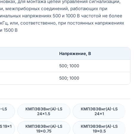
ановках, для монтажа цепей управления сигнализации,
зи, межприборных соединений, работающих при
инальных напряжениях 500 и 1000 В частотой не более
 кГц, или, соответственно, при постоянных напряжениях
и 1500 В
Напряжение, В
500; 1000
500; 1000
-LS
КМПЭВЭВнг(А)-LS
КМПЭВЭВнг(А)-LS
24×1.5
24×1
 19×1
КМПЭВЭВнг(А)-LS
КМПЭВЭВнг(А)-LS
19×0.75
19×0.5