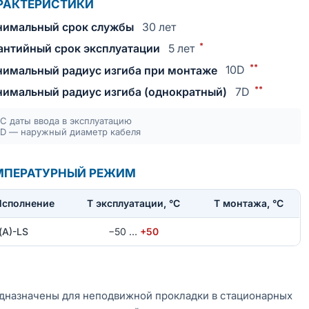
РАКТЕРИСТИКИ
имальный срок службы
30 лет
*
антийный срок эксплуатации
5 лет
**
имальный радиус изгиба при монтаже
10D
**
имальный радиус изгиба (однократный)
7D
С даты ввода в эксплуатацию
D — наружный диаметр кабеля
МПЕРАТУРНЫЙ РЕЖИМ
Исполнение
T эксплуатации, °С
Т монтажа, °С
(А)-LS
−50
…
+50
дназначены для неподвижной прокладки в стационарных