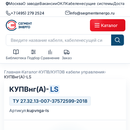
Москва
О заводе
Вакансии
ОКЛ
Кабеленесущие системы
Доставк
+7 (495) 279 2524
info@segmentenergo.ru
Каталог
Библиотека
Подбор
Сравнение
Заказ
›
›
›
Главная
Каталог
КУПВ/КУПЭВ кабели управления
КУПВнг(А)-LS
КУПВнг(А)-
LS
ТУ 27.32.13-007-37572599-2018
Артикул:
kupvnga-ls