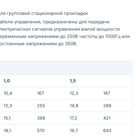
ля групповой стационарной прокладки
абели управления, предназначены для передачи
лектрических сигналов управления малой мощности
еременным напряжением до 250В частоты до 1000Гц или
остоянным напряжением до 350В.
1,0
1,5
10,4
167
12,3
187
12,3
253
14,8
289
15,1
399
17,2
421
18,1
570
19,7
643