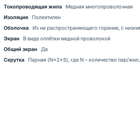
Токопроводящая жила
Медная многопроволочная
Изоляция
Полиэтилен
Оболочка
Из не распространяющего горение, с низк
Экран
В виде оплётки медной проволокой
Общий экран
Да
Скрутка
Парная (N×2×S), где N – количество пар/жил,