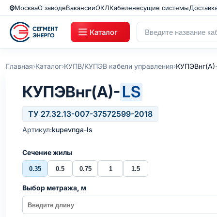
Москва
О заводе
Вакансии
ОКЛ
Кабеленесущие системы
Доставк
Каталог
›
›
›
Главная
Каталог
КУПВ/КУПЭВ кабели управления
КУПЭВнг(А)
КУПЭВнг(А)-
LS
ТУ 27.32.13-007-37572599-2018
Артикул:
kupevnga-ls
Сечение жилы
0.35
0.5
0.75
1
1.5
Выбор метража, м