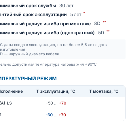
имальный срок службы
30 лет
*
антийный срок эксплуатации
5 лет
**
имальный радиус изгиба при монтаже
8D
**
имальный радиус изгиба (однократный)
5D
С даты ввода в эксплуатацию, но не более 5,5 лет с даты
изготовления
D — наружный диаметр кабеля
ельно допустимая температура нагрева жил +90°С
МПЕРАТУРНЫЙ РЕЖИМ
Исполнение
T эксплуатации, °С
Т монтажа, °С
(А)-LS
−50
…
+70
Л
-60
…
+70