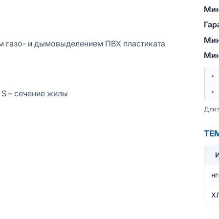
Мин
Гар
Мин
им газо- и дымовыделением ПВХ пластиката
Мин
 S – сечение жилы
Длит
ТЕ
нг
Х