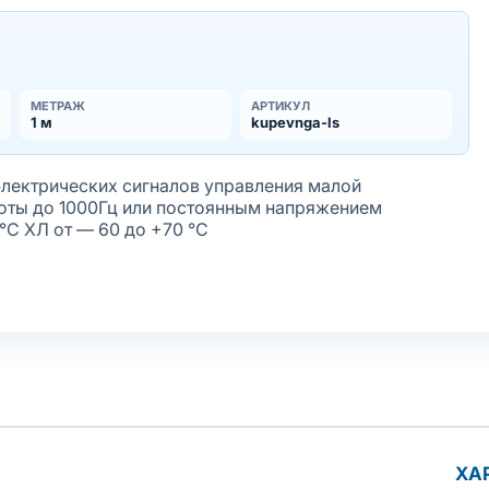
МЕТРАЖ
АРТИКУЛ
1 м
kupevnga-ls
электрических сигналов управления малой
оты до 1000Гц или постоянным напряжением
°С ХЛ от — 60 до +70 °С
ХА