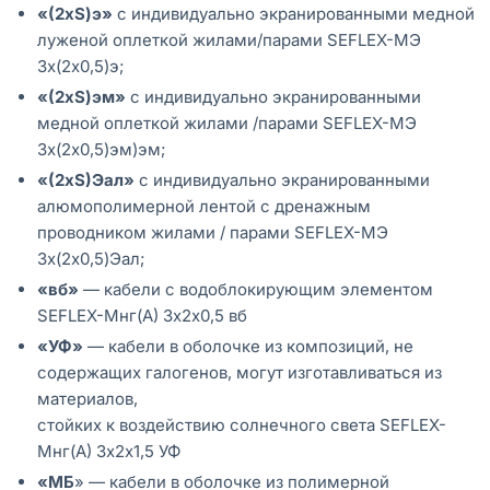
«(2хS)э»
с индивидуально экранированными медной
луженой оплеткой жилами/парами SEFLEX-MЭ
3х(2х0,5)э;
«(2хS)эм»
с индивидуально экранированными
медной оплеткой жилами /парами SEFLEX-MЭ
3х(2х0,5)эм)эм;
«(2хS)Эал»
с индивидуально экранированными
алюмополимерной лентой с дренажным
проводником жилами / парами SEFLEX-MЭ
3х(2х0,5)Эал;
«вб»
— кабели с водоблокирующим элементом
SEFLEX-Мнг(А) 3х2х0,5 вб
«УФ»
— кабели в оболочке из композиций, не
содержащих галогенов, могут изготавливаться из
материалов,
стойких к воздействию солнечного света SEFLEX-
Мнг(А) 3х2х1,5 УФ
«МБ
» — кабели в оболочке из полимерной