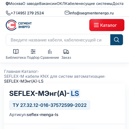
Москва
О заводе
Вакансии
ОКЛ
Кабеленесущие системы
Доставк
+7 (495) 279 2524
info@segmentenergo.ru
Каталог
Библиотека
Подбор
Сравнение
Заказ
›
›
Главная
Каталог
›
SEFLEX-M кабели KNX для систем автоматизации
SEFLEX-MЭнг(А)-LS
SEFLEX-MЭнг(А)-
LS
ТУ 27.32.12-016-37572599-2022
Артикул:
seflex-menga-ls