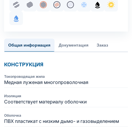
Парная скрутка
Пучковая скрутка
Общий экран
Жила медная многопроволочна
Жила медная многопрово
Хладостойкое испол
Маслобензосто
Стойкост
С водоблокирующим элементом
Общая информация
Документация
Заказ
КОНСТРУКЦИЯ
Токопроводящая жила
Медная луженая многопроволочная
Изоляция
Соответствует материалу оболочки
Оболочка
ПВХ пластикат с низким дымо- и газовыделением