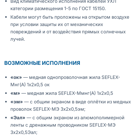
Вид климатического исполнения кабелей УХЛ
категории размещения 1-5 по ГОСТ 15150.
Кабели могут быть проложены на открытом воздухе
при условии защиты их от механических
повреждений и от воздействия прямых солнечных
лучей.
ВОЗМОЖНЫЕ ИСПОЛНЕНИЯ
«ок»
— медная однопроволочная жила SEFLEX-
Мнг(А) 1х2х0,5 ок
«м»
— медная жила SEFLEX-Ммнг(А) 1х2х0,5
«эм»
— с общим экраном в виде оплётки из медных
проволок SEFLEX-MЭ 3х2х0,5эм;
«Эал»
— с общим экраном из алюмополимерной
ленты с дренажным проводником SEFLEX-MЭ
3х2х0,5Эал;