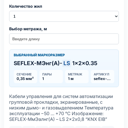
Количество жил
Выбор метража, м
ВЫБРАННЫЙ МАРКОРАЗМЕР
SEFLEX-MЭнг(А)-
LS
1×2×0.35
СЕЧЕНИЕ
ПАРЫ
МЕТРАЖ
АРТИКУЛ
0,35 мм²
1
1 м
seflex-menga-ls
Кабели управления для систем автоматизации
групповой прокладки, экранированные, с
низким дымо- и газовыделением Температура
эксплуатации −50 … +70 °С Изображение:
SEFLEX-MмЭалнг(А) – LS 2×2х0,8 “KNX EIB”