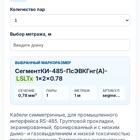
Количество пар
Выбор метража, м
ВЫБРАННЫЙ МАРКОРАЗМЕР
СегментКИ-485-ПсЭВКГнг(А)-
LSLTx
1×2×0.78
СЕЧЕНИЕ
ПАРЫ
МЕТРАЖ
АРТИКУЛ
0,78 мм²
1
1 м
segmentki-485-psevkgnga-lsltx-nx2x078
Кабели симметричные, для промышленного
интерфейса RS-485. Групповой прокладки,
экранированный, бронированный и с низким
дымо- и газовыделением и низкой токсичностью
продуктов горения Температура эксплуатации