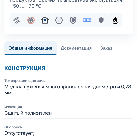
−50 … +70 °С
Парная скрутка
Общий экран
Для систем умный дом
Жила медная многопроволочна
Броня
Интерфейс RS-485
Броня без обо
Маслобе
Общая информация
Документация
Заказ
КОНСТРУКЦИЯ
Токопроводящая жила
Медная луженая многопроволочная диаметром 0,78
мм.
Изоляция
Сшитый полиэтилен
Оболочка
Отсутствует;