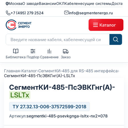
Москва
О заводе
Вакансии
ОКЛ
Кабеленесущие системы
Доставк
+7 (495) 279 2524
info@segmentenergo.ru
Каталог
Библиотека
Подбор
Сравнение
Заказ
›
›
›
Главная
Каталог
СегментКИ‑485 для RS-485 интерфейса
СегментКИ-485-ПсЭВКГнг(А)-LSLTx
СегментКИ-485-ПсЭВКГнг(А)-
LSLTx
ТУ 27.32.13-006-37572599-2018
Артикул:
segmentki-485-psevkgnga-lsltx-nx2x078