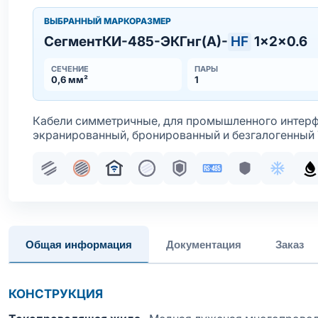
ВЫБРАННЫЙ МАРКОРАЗМЕР
СегментКИ-485-ЭКГнг(А)-
HF
1×2×0.6
СЕЧЕНИЕ
ПАРЫ
0,6 мм²
1
Кабели симметричные, для промышленного интерф
экранированный, бронированный и безгалогенный 
Парная скрутка
Общий экран
Для систем умный дом
Жила медная многопроволочн
Броня
Интерфейс RS-485
Броня без о
Хладос
М
Общая информация
Документация
Заказ
КОНСТРУКЦИЯ