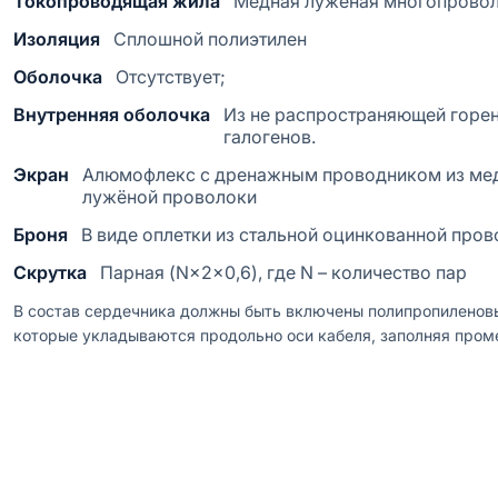
Токопроводящая жила
Медная луженая многопровол
Изоляция
Сплошной полиэтилен
Оболочка
Отсутствует;
Внутренняя оболочка
Из не распространяющей горе
галогенов.
Экран
Алюмофлекс с дренажным проводником из мед
лужёной проволоки
Броня
В виде оплетки из стальной оцинкованной пров
Скрутка
Парная (N×2×0,6), где N – количество пар
В состав сердечника должны быть включены полипропиленов
которые укладываются продольно оси кабеля, заполняя про