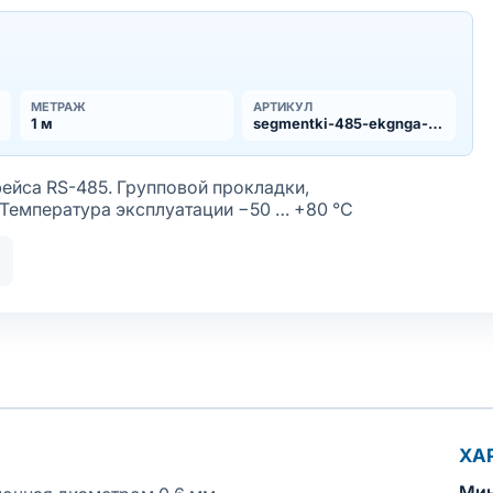
МЕТРАЖ
АРТИКУЛ
1 м
segmentki-485-ekgnga-hf-nx2x060
ейса RS-485. Групповой прокладки,
Температура эксплуатации −50 … +80 °С
ая лужёная
болочки
тойкое исполнение оболочки
аслобензостойкое исполнение оболочки
ХА
Мин