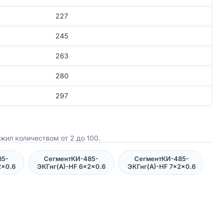
227
245
263
280
297
жил количеством от 2 до 100.
85-
СегментКИ-485-
СегментКИ-485-
2×0.6
ЭКГнг(А)-HF 6×2×0.6
ЭКГнг(А)-HF 7×2×0.6