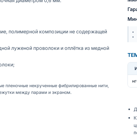
очная диаметром 0,6 мм.
Гар
Мин
ние, полимерной композиции не содержащей
ной луженой проволоки и оплётка из медной
ТЕ
олоки;
нг
ые пленочные некрученные фибрилированные нити,
межутки между парами и экраном.
Д
К
ц
п