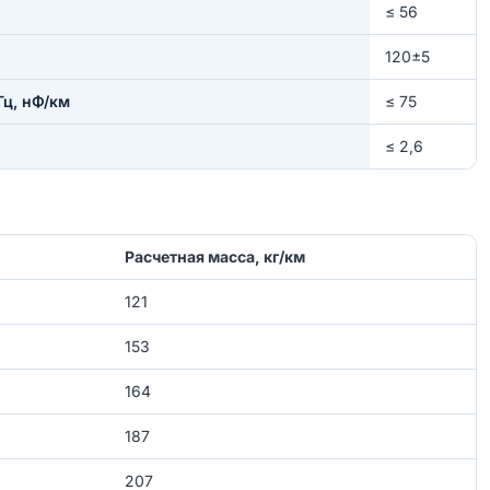
≤ 56
120±5
ц, нФ/км
≤ 75
≤ 2,6
Расчетная масса, кг/км
121
153
164
187
207