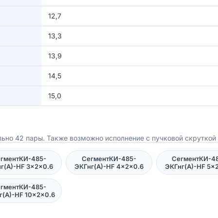
12,7
13,3
13,9
14,5
15,0
ьно 42 пары. Также возможно исполнение с пучковой скруткой 
гментКИ-485-
СегментКИ-485-
СегментКИ-4
г(А)-HF 3×2×0.6
ЭКГнг(А)-HF 4×2×0.6
ЭКГнг(А)-HF 5×
гментКИ-485-
г(А)-HF 10×2×0.6