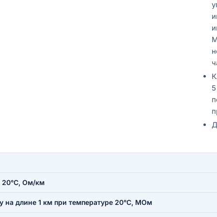
у
и
и
М
н
ч
К
5
п
п
Д
 20°С, Ом/км
 на длине 1 км при температуре 20°С, МОм