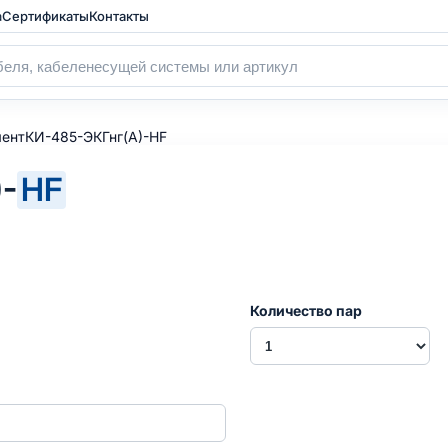
а
Сертификаты
Контакты
ентКИ-485-ЭКГнг(А)-HF
-
HF
Количество пар