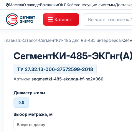
Москва
О заводе
Вакансии
ОКЛ
Кабеленесущие системы
Доставк
Каталог
›
›
›
Главная
Каталог
СегментКИ‑485 для RS-485 интерфейса
Сегм
СегментКИ-485-ЭКГнг(А)
ТУ 27.32.13-006-37572599-2018
Артикул:
segmentki-485-ekgnga-hf-nx2x060
Диаметр жилы
0.6
Выбор метража, м