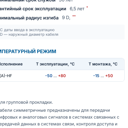
*
антийный срок эксплуатации
6,5 лет
**
имальный радиус изгиба
9 D,
С даты ввода в эксплуатацию
D — наружный диаметр кабеля
МПЕРАТУРНЫЙ РЕЖИМ
Исполнение
T эксплуатации, °С
Т монтажа, °С
(А)-HF
-50
…
+80
-15
…
+50
ля групповой прокладки.
абели симметричные предназначены для передачи
ифровых и аналоговых сигналов в системах связанных с
ередачей данных в системах связи, контроля доступа и