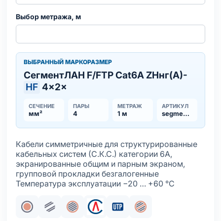
Выбор метража, м
ВЫБРАННЫЙ МАРКОРАЗМЕР
СегментЛАН F/FTP Cat6A ZHнг(А)-
HF
4×2×
СЕЧЕНИЕ
ПАРЫ
МЕТРАЖ
АРТИКУЛ
мм²
4
1 м
segmentlan-fftp-cat6a-zhnga-hf
Кабели симметричные для структурированные
кабельных систем (С.К.С.) категории 6A,
экранированные общим и парным экраном,
групповой прокладки безгалогенные
Температура эксплуатации −20 … +60 °С
Жила медная однопроволочная
Парная скрутка
Общий экран
Входит в состав СКС СегментЛ
Витая пара для СКС
Индивидуальный/па