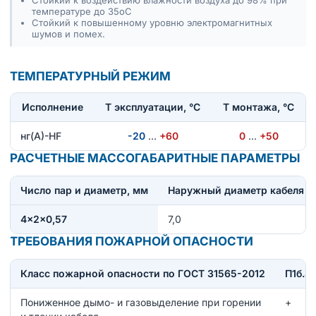
Стойкий к воздействию влажности воздуха до 98% при
температуре до 35оС
Стойкий к повышенному уровню электромагнитных
шумов и помех.
ТЕМПЕРАТУРНЫЙ РЕЖИМ
Исполнение
T эксплуатации, °С
Т монтажа, °С
нг(А)-HF
-20
…
+60
0
…
+50
РАСЧЕТНЫЕ МАССОГАБАРИТНЫЕ ПАРАМЕТРЫ
Число пар и диаметр, мм
Наружный диаметр кабеля
4×2×0,57
7,0
ТРЕБОВАНИЯ ПОЖАРНОЙ ОПАСНОСТИ
Класс пожарной опасности по ГОСТ 31565-2012
П1б.8.1
Пониженное дымо- и газовыделение при горении
+