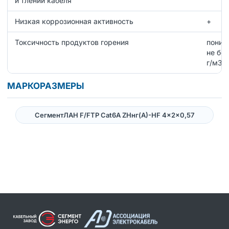
и тлении кабеля
Низкая коррозионная активность
+
Токсичность продуктов горения
пониж
не бо
г/м3
МАРКОРАЗМЕРЫ
СегментЛАН F/FTP Cat6A ZHнг(А)-HF 4×2×0,57