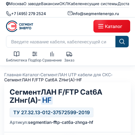
Москва
О заводе
Вакансии
ОКЛ
Кабеленесущие системы
Доставк
+7 (495) 279 2524
info@segmentenergo.ru
Каталог
Библиотека
Подбор
Сравнение
Заказ
›
›
›
Главная
Каталог
СегментЛАН UTP кабели для СКС
СегментЛАН F/FTP Cat6A ZHнг(А)-HF
СегментЛАН F/FTP Cat6A
ZHнг(А)-
HF
ТУ 27.32.13-012-37572599-2019
Артикул:
segmentlan-fftp-cat6a-zhnga-hf