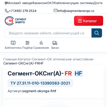
Москва
О заводе
Вакансии
ОКЛ
Кабеленесущие системы
Доставк
+7 (495) 279 2524
info@segmentenergo.ru
Каталог
Библиотека
Подбор
Сравнение
Заказ
›
›
›
Главная
Каталог
Сегмент‑ОК оптические огнестойкие
Сегмент-ОКСнг(А)-FRHF
Сегмент-ОКСнг(А)-
FR
HF
ТУ 27.31.11-010-13390563-2021
Артикул:
segment-oksnga-frhf