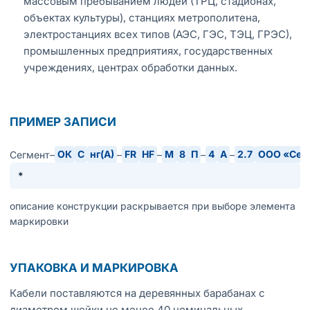
массовым пребыванием людей (ТРЦ, стадионах,
объектах культуры), станциях метрополитена,
электростанциях всех типов (АЭС, ГЭС, ТЭЦ, ГРЭС),
промышленных предприятиях, государственных
учреждениях, центрах обработки данных.
ПРИМЕР ЗАПИСИ
ОК
С
нг(А)
FR
HF
М
8
П
4
А
2.7
ООО «Сег
Сегмент–
–
–
–
–
*
описание конструкции раскрывается при выборе элемента
маркировки
УПАКОВКА И МАРКИРОВКА
Кабели поставляются на деревянных барабанах с
диаметром шейки не менее 40 номинальных