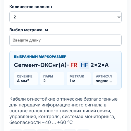
Количество волокон
Выбор метража, м
ВЫБРАННЫЙ МАРКОРАЗМЕР
Сегмент-ОКСнг(А)-
FR
HF
2×2×А
СЕЧЕНИЕ
ПАРЫ
МЕТРАЖ
АРТИКУЛ
А мм²
2
1 м
segment-oksnga-frhf
Кабели огнестойкие оптические безгалогенные
для передачи информационного сигнала в
составе волоконно-оптических линий связи,
управления, контроля, системах мониторинга,
безопасности −40 … +60 °С