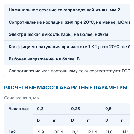
Номинальное сечение токопроводящей жилы, мм 2
Сопротивление изоляции жил при 20°С, не менее, мОм·к
Электрическая емкость пары, не более, нФ/км
Коэффициент затухания при частоте 1 КГц при 20°С, не бо
Рабочее напряжение, не более, В
Сопротивление жил постоянному току соответствуют ГОСТ
РАСЧЕТНЫЕ МАССОГАБАРИТНЫЕ ПАРАМЕТРЫ
Сечение жил, мм
Число пар
0,2
0,35
0,5
D
m
D
m
D
m
1×2
9,9
106,4
10,4
123,4
11,0
144,1