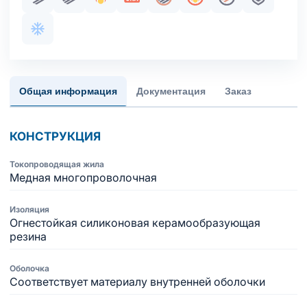
Парная скрутка
Пучковая скрутка
Огнестойкость
Сертификация в составе ОКЛ
Общий экран
Пожаробезопасност
Жила медная 
Броня
Хладостойкое исполнение оболочки
Общая информация
Документация
Заказ
КОНСТРУКЦИЯ
Токопроводящая жила
Медная многопроволочная
Изоляция
Огнестойкая силиконовая керамообразующая
резина
Оболочка
Cоответствует материалу внутренней оболочки