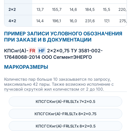
2×2
13,7
155,7
14,6
184,5
15,5
220,0
4×2
14,4
196,1
16,0
231,6
17,1
275,1
ПРИМЕР ЗАПИСИ УСЛОВНОГО ОБОЗНАЧЕНИЯ
ПРИ ЗАКАЗЕ И В ДОКУМЕНТАЦИИ
КПСнг(А)-
FR
HF
2×2×0,75 ТУ 3581-002-
17648068-2014 ООО СегментЭНЕРГО
МАРКОРАЗМЕРЫ
Количество пар больше 10 заказывается по запросу,
максимально 42 пары. Также возможно исполнение с
пучковой скруткой жил количеством от 2 до 100.
КПСГСКнг(А)-FRLSLTx 7×2×0.5
КПСГСКнг(А)-FRLSLTx 8×2×0.75
КПСГСКнг(А)-FRLSLTx 8×2×0.5