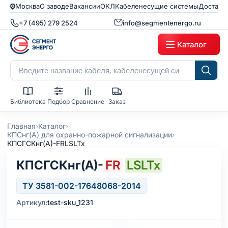
Москва
О заводе
Вакансии
ОКЛ
Кабеленесущие системы
Доставк
+7 (495) 279 2524
info@segmentenergo.ru
Каталог
Библиотека
Подбор
Сравнение
Заказ
›
›
Главная
Каталог
›
КПСнг(А) для охранно-пожарной сигнализации
КПСГСКнг(А)-FRLSLTx
КПСГСКнг(А)-
FR
LSLTx
ТУ 3581-002-17648068-2014
Артикул:
test-sku_1231