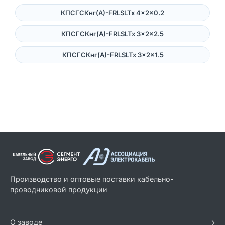
КПСГСКнг(А)-FRLSLTx 4×2×0.2
КПСГСКнг(А)-FRLSLTx 3×2×2.5
КПСГСКнг(А)-FRLSLTx 3×2×1.5
Производство и оптовые поставки кабельно-
проводниковой продукции
›
О заводе