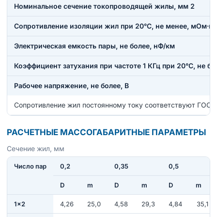
Номинальное сечение токопроводящей жилы, мм 2
Сопротивление изоляции жил при 20°С, не менее, мОм·к
Электрическая емкость пары, не более, нФ/км
Коэффициент затухания при частоте 1 КГц при 20°С, не бо
Рабочее напряжение, не более, В
Сопротивление жил постоянному току соответствуют ГОСТ
РАСЧЕТНЫЕ МАССОГАБАРИТНЫЕ ПАРАМЕТРЫ
Сечение жил, мм
Число пар
0,2
0,35
0,5
D
m
D
m
D
m
1×2
4,26
25,0
4,58
29,3
4,84
35,1