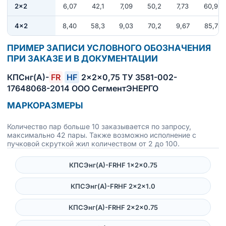
2×2
6,07
42,1
7,09
50,2
7,73
60,9
4×2
8,40
58,3
9,03
70,2
9,67
85,7
ПРИМЕР ЗАПИСИ УСЛОВНОГО ОБОЗНАЧЕНИЯ
ПРИ ЗАКАЗЕ И В ДОКУМЕНТАЦИИ
КПСнг(А)-
FR
HF
2×2×0,75 ТУ 3581-002-
17648068-2014 ООО СегментЭНЕРГО
МАРКОРАЗМЕРЫ
Количество пар больше 10 заказывается по запросу,
максимально 42 пары. Также возможно исполнение с
пучковой скруткой жил количеством от 2 до 100.
КПСЭнг(А)-FRHF 1×2×0.75
КПСЭнг(А)-FRHF 2×2×1.0
КПСЭнг(А)-FRHF 2×2×0.75