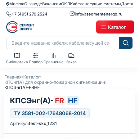
Москва
О заводе
Вакансии
ОКЛ
Кабеленесущие системы
Доставк
+7 (495) 279 2524
info@segmentenergo.ru
Каталог
Библиотека
Подбор
Сравнение
Заказ
›
›
Главная
Каталог
›
КПСнг(А) для охранно-пожарной сигнализации
КПСЭнг(А)-FRHF
КПСЭнг(А)-
FR
HF
ТУ 3581-002-17648068-2014
Артикул:
test-sku_1231