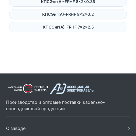
КПСЭнг(А)-FRHF 8×2×0.35
КПСЭнг(А)-FRHF 8×2×0.2
КПСЭнг(А)-FRHF 7×2×2.5
Производство и оптовые поставки кабельно-
проводниковой продукции
›
О заводе