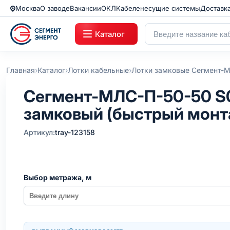
Москва
О заводе
Вакансии
ОКЛ
Кабеленесущие системы
Доставк
Каталог
›
›
›
Главная
Каталог
Лотки кабельные
Лотки замковые Сегмент-
Сегмент-МЛC-П-50-50 S0
замковый (быстрый монт
Артикул:
tray-123158
Выбор метража, м