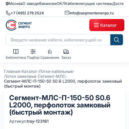
Москва
О заводе
Вакансии
ОКЛ
Кабеленесущие системы
Доставк
+7 (495) 279 2524
info@segmentenergo.ru
Каталог
Библиотека
Подбор
Сравнение
Заказ
›
›
›
Главная
Каталог
Лотки кабельные
›
Лотки замковые Сегмент-МЛС
Сегмент-МЛC-П-150-50 S0.6 L2000, перфолоток замковый
(быстрый монтаж)
Сегмент-МЛC-П-150-50 S0.6
L2000, перфолоток замковый
(быстрый монтаж)
Артикул:
tray-123161