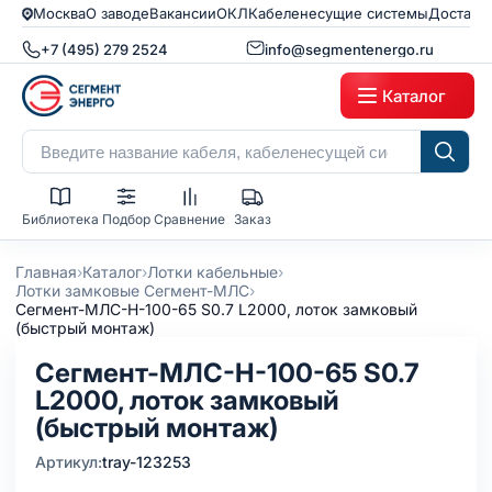
Москва
О заводе
Вакансии
ОКЛ
Кабеленесущие системы
Доставк
+7 (495) 279 2524
info@segmentenergo.ru
Каталог
Библиотека
Подбор
Сравнение
Заказ
›
›
›
Главная
Каталог
Лотки кабельные
›
Лотки замковые Сегмент-МЛС
Сегмент-МЛC-Н-100-65 S0.7 L2000, лоток замковый
(быстрый монтаж)
Сегмент-МЛC-Н-100-65 S0.7
L2000, лоток замковый
(быстрый монтаж)
Артикул:
tray-123253