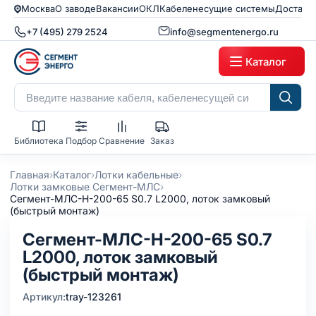
Москва
О заводе
Вакансии
ОКЛ
Кабеленесущие системы
Доставк
+7 (495) 279 2524
info@segmentenergo.ru
Каталог
Библиотека
Подбор
Сравнение
Заказ
›
›
›
Главная
Каталог
Лотки кабельные
›
Лотки замковые Сегмент-МЛС
Сегмент-МЛC-Н-200-65 S0.7 L2000, лоток замковый
(быстрый монтаж)
Сегмент-МЛC-Н-200-65 S0.7
L2000, лоток замковый
(быстрый монтаж)
Артикул:
tray-123261