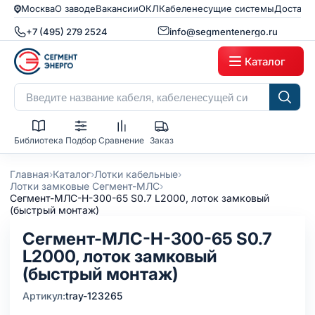
Москва
О заводе
Вакансии
ОКЛ
Кабеленесущие системы
Доставк
+7 (495) 279 2524
info@segmentenergo.ru
Каталог
Библиотека
Подбор
Сравнение
Заказ
›
›
›
Главная
Каталог
Лотки кабельные
›
Лотки замковые Сегмент-МЛС
Сегмент-МЛC-Н-300-65 S0.7 L2000, лоток замковый
(быстрый монтаж)
Сегмент-МЛC-Н-300-65 S0.7
L2000, лоток замковый
(быстрый монтаж)
Артикул:
tray-123265