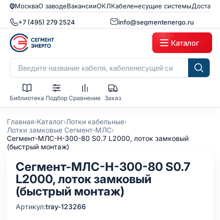
Москва
О заводе
Вакансии
ОКЛ
Кабеленесущие системы
Доставк
+7 (495) 279 2524
info@segmentenergo.ru
Каталог
Библиотека
Подбор
Сравнение
Заказ
›
›
›
Главная
Каталог
Лотки кабельные
›
Лотки замковые Сегмент-МЛС
Сегмент-МЛC-Н-300-80 S0.7 L2000, лоток замковый
(быстрый монтаж)
Сегмент-МЛC-Н-300-80 S0.7
L2000, лоток замковый
(быстрый монтаж)
Артикул:
tray-123266