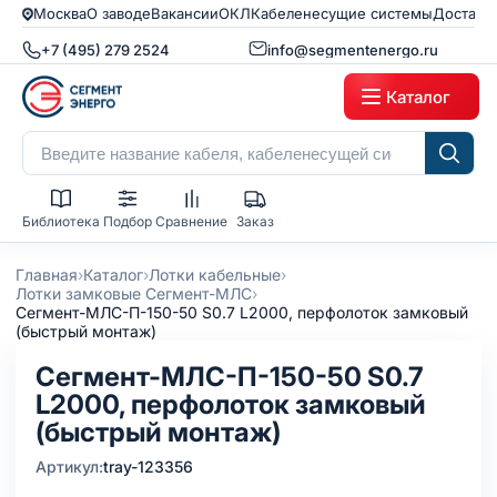
Москва
О заводе
Вакансии
ОКЛ
Кабеленесущие системы
Доставк
+7 (495) 279 2524
info@segmentenergo.ru
Каталог
Библиотека
Подбор
Сравнение
Заказ
›
›
›
Главная
Каталог
Лотки кабельные
›
Лотки замковые Сегмент-МЛС
Сегмент-МЛC-П-150-50 S0.7 L2000, перфолоток замковый
(быстрый монтаж)
Сегмент-МЛC-П-150-50 S0.7
L2000, перфолоток замковый
(быстрый монтаж)
Артикул:
tray-123356