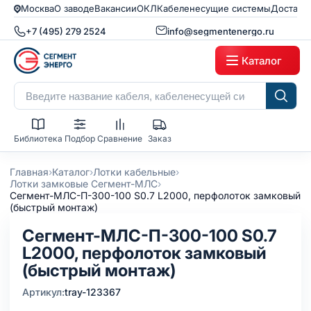
Москва
О заводе
Вакансии
ОКЛ
Кабеленесущие системы
Доставк
+7 (495) 279 2524
info@segmentenergo.ru
Каталог
Библиотека
Подбор
Сравнение
Заказ
›
›
›
Главная
Каталог
Лотки кабельные
›
Лотки замковые Сегмент-МЛС
Сегмент-МЛC-П-300-100 S0.7 L2000, перфолоток замковый
(быстрый монтаж)
Сегмент-МЛC-П-300-100 S0.7
L2000, перфолоток замковый
(быстрый монтаж)
Артикул:
tray-123367