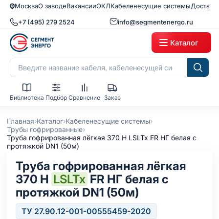
Москва
О заводе
Вакансии
ОКЛ
Кабеленесущие системы
Доставк
+7 (495) 279 2524
info@segmentenergo.ru
Каталог
Библиотека
Подбор
Сравнение
Заказ
›
›
›
Главная
Каталог
Кабеленесущие системы
›
Трубы гофрированные
Труба гофрированная лёгкая 370 Н LSLTx FR НГ белая с
протяжкой DN1 (50м)
Труба гофрированная лёгкая
370 Н
LSLTx
FR НГ белая с
протяжкой DN1 (50м)
ТУ 27.90.12-001-00555459-2020