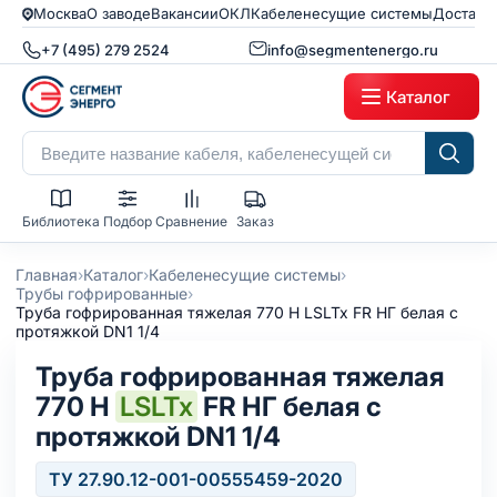
Москва
О заводе
Вакансии
ОКЛ
Кабеленесущие системы
Доставк
+7 (495) 279 2524
info@segmentenergo.ru
Каталог
Библиотека
Подбор
Сравнение
Заказ
›
›
›
Главная
Каталог
Кабеленесущие системы
›
Трубы гофрированные
Труба гофрированная тяжелая 770 Н LSLTx FR НГ белая с
протяжкой DN1 1/4
Труба гофрированная тяжелая
770 Н
LSLTx
FR НГ белая с
протяжкой DN1 1/4
ТУ 27.90.12-001-00555459-2020