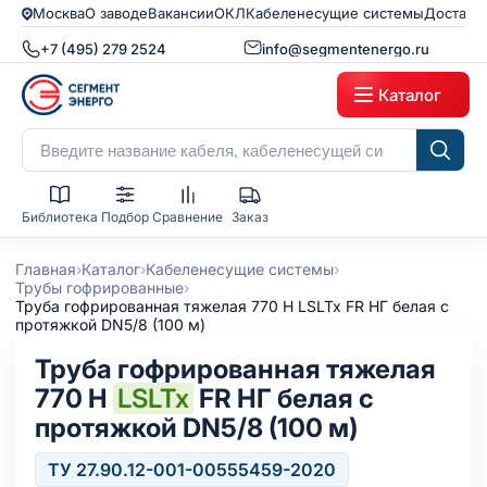
Москва
О заводе
Вакансии
ОКЛ
Кабеленесущие системы
Доставк
+7 (495) 279 2524
info@segmentenergo.ru
Каталог
Библиотека
Подбор
Сравнение
Заказ
›
›
›
Главная
Каталог
Кабеленесущие системы
›
Трубы гофрированные
Труба гофрированная тяжелая 770 Н LSLTx FR НГ белая с
протяжкой DN5/8 (100 м)
Труба гофрированная тяжелая
770 Н
LSLTx
FR НГ белая с
протяжкой DN5/8 (100 м)
ТУ 27.90.12-001-00555459-2020