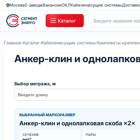
Москва
О заводе
Вакансии
ОКЛ
Кабеленесущие системы
Доставк
Каталог
›
›
›
Главная
Каталог
Кабеленесущие системы
Комплекты креплен
Анкер-клин и однолапков
Выбор метража, м
ВЫБРАННЫЙ МАРКОРАЗМЕР
Анкер-клин и однолапковая скоба ×2×
СЕЧЕНИЕ
ПАРЫ
мм²