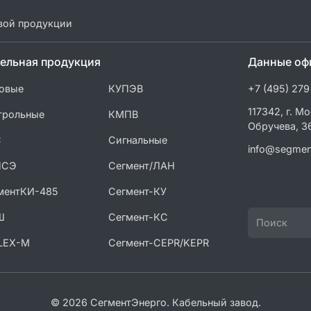
вой продукции
ельная продукция
Данные оф
овые
КУПЭВ
+7 (495) 279
117342, г. Мо
трольные
КМПВ
Обручева, 3
С
Сигнальные
info@segmen
ПСЭ
Сегмент/ЛАН
ментКИ-485
Сегмент-КУ
Ш
Сегмент-КС
LEX-M
Сегмент-CEPR/KEPR
© 2026 СегментЭнерго. Кабельный завод.