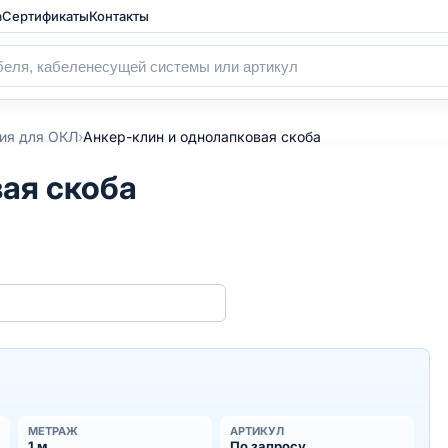
а
Сертификаты
Контакты
›
ия для ОКЛ
Анкер-клин и однолапковая скоба
ая скоба
МЕТРАЖ
АРТИКУЛ
1 м
По запросу