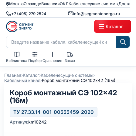
Москва
О заводе
Вакансии
ОКЛ
Кабеленесущие системы
Доставк
+7 (495) 279 2524
info@segmentenergo.ru
Каталог
Библиотека
Подбор
Сравнение
Заказ
›
›
›
Главная
Каталог
Кабеленесущие системы
›
Кабельный канал
Короб монтажный СЭ 102х42 (16м)
Короб монтажный СЭ 102×42
(16м)
ТУ 27.33.14-001-00555459-2020
Артикул:
km10242