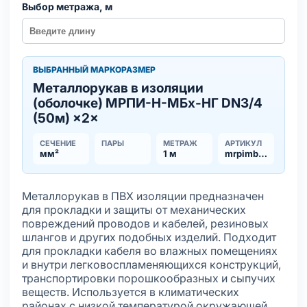
Выбор метража, м
ВЫБРАННЫЙ МАРКОРАЗМЕР
Металлорукав в изоляции
(оболочке) МРПИ-Н-МБx-НГ DN3/4
(50м) ×2×
СЕЧЕНИЕ
ПАРЫ
МЕТРАЖ
АРТИКУЛ
мм²
1 м
mrpimbh34
Металлорукав в ПВХ изоляции предназначен
для прокладки и защиты от механических
повреждений проводов и кабелей, резиновых
шлангов и других подобных изделий. Подходит
для прокладки кабеля во влажных помещениях
и внутри легковоспламеняющихся конструкций,
транспортировки порошкообразных и сыпучих
веществ. Используется в климатических
районах с низкой температурой окружающей