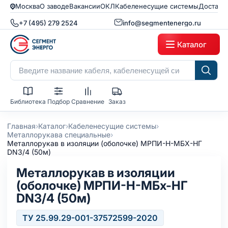
Москва
О заводе
Вакансии
ОКЛ
Кабеленесущие системы
Доставк
+7 (495) 279 2524
info@segmentenergo.ru
Каталог
Библиотека
Подбор
Сравнение
Заказ
›
›
›
Главная
Каталог
Кабеленесущие системы
›
Металлорукава специальные
Металлорукав в изоляции (оболочке) МРПИ-Н-МБХ-НГ
DN3/4 (50м)
Металлорукав в изоляции
(оболочке) МРПИ-Н-МБx-НГ
DN3/4 (50м)
ТУ 25.99.29-001-37572599-2020