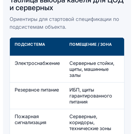
и серверных
Ориентиры для стартовой спецификации по
подсистемам объекта.
ПОДСИСТЕМА
ПОМЕЩЕНИЕ / ЗОНА
Р
К
Электроснабжение
Серверные стойки,
В
щиты, машинные
залы
Резервное питание
ИБП, щиты
К
гарантированного
и
питания
Пожарная
Серверные,
К
сигнализация
коридоры,
F
технические зоны