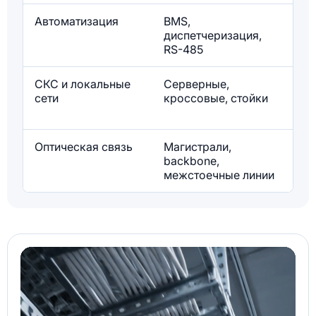
Автоматизация
BMS,
К
диспетчеризация,
F
RS-485
СКС и локальные
Серверные,
S
сети
кроссовые, стойки
/ 
C
Оптическая связь
Магистрали,
С
backbone,
/
межстоечные линии