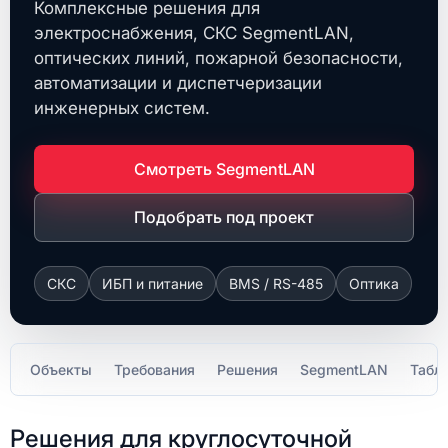
Комплексные решения для
электроснабжения, СКС SegmentLAN,
оптических линий, пожарной безопасности,
автоматизации и диспетчеризации
инженерных систем.
Смотреть SegmentLAN
Подобрать под проект
СКС
ИБП и питание
BMS / RS-485
Оптика
Объекты
Требования
Решения
SegmentLAN
Табл
Решения для круглосуточной