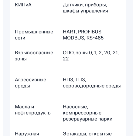
КИПиА
Датчики, приборы,
шкафы управления
Промышленные
HART, PROFIBUS,
сети
MODBUS, RS-485
/
Взрывоопасные
ОПО, зоны 0, 1, 2, 20, 21,
С
зоны
22
В
Агрессивные
НПЗ, ГПЗ,
среды
сероводородные среды
Масла и
Насосные,
нефтепродукты
компрессорные,
резервуарные парки
Наружная
Эстакады, открытые