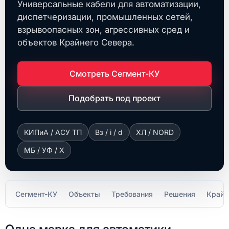
Универсальные кабели для автоматизации,
диспетчеризации, промышленных сетей,
взрывоопасных зон, агрессивных сред и
объектов Крайнего Севера.
Смотреть Сегмент-КУ
Подобрать под проект
КИПиА / АСУ ТП
Вз / i / d
ХЛ / NORD
МБ / УФ / Х
Сегмент-КУ
Объекты
Требования
Решения
Крайн