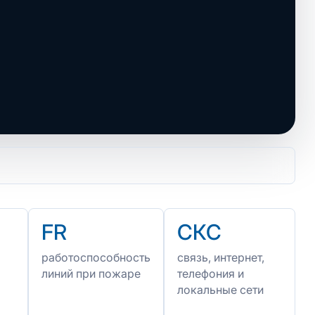
FR
СКС
работоспособность
связь, интернет,
линий при пожаре
телефония и
локальные сети