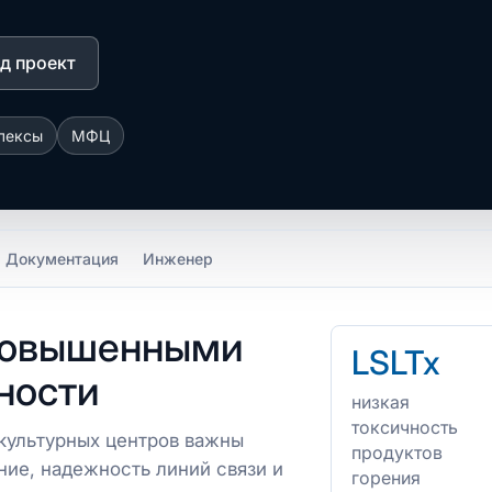
д проект
лексы
МФЦ
Документация
Инженер
 повышенными
LSLTx
ности
низкая
токсичность
 культурных центров важны
продуктов
ние, надежность линий связи и
горения