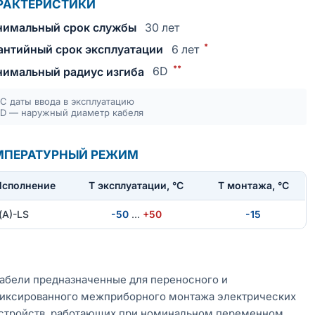
РАКТЕРИСТИКИ
имальный срок службы
30 лет
*
антийный срок эксплуатации
6 лет
**
имальный радиус изгиба
6D
С даты ввода в эксплуатацию
D — наружный диаметр кабеля
МПЕРАТУРНЫЙ РЕЖИМ
Исполнение
T эксплуатации, °С
Т монтажа, °С
(А)-LS
-50
…
+50
-15
абели предназначенные для переносного и
иксированного межприборного монтажа электрических
стройств, работающих при номинальном переменном