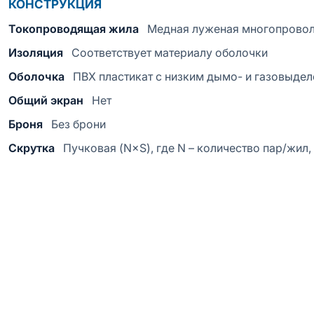
КОНСТРУКЦИЯ
Токопроводящая жила
Медная луженая многопрово
Изоляция
Соответствует материалу оболочки
Оболочка
ПВХ пластикат с низким дымо- и газовыде
Общий экран
Нет
Броня
Без брони
Скрутка
Пучковая (N×S), где N – количество пар/жил,