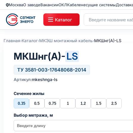
Москва
О заводе
Вакансии
ОКЛ
Кабеленесущие системы
Доставк
Каталог
›
›
›
Главная
Каталог
МКЭШ монтажный кабель
МКШнг(А)-LS
МКШнг(А)-
LS
ТУ 3581-003-17648068-2014
Артикул:
mkeshnga-ls
Сечение жилы
0.35
0.5
0.75
1
1.2
1.5
2.5
Выбор метража, м