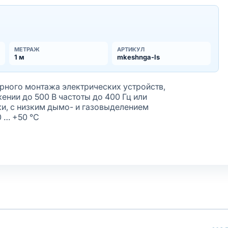
МЕТРАЖ
АРТИКУЛ
1 м
mkeshnga-ls
ного монтажа электрических устройств,
нии до 500 В частоты до 400 Гц или
ки, с низким дымо- и газовыделением
0 … +50 °С
жёная
лочки
олнение оболочки
афиолету
ирующим элементом