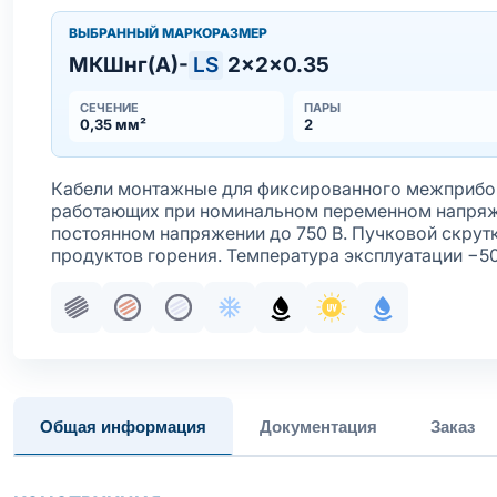
ВЫБРАННЫЙ МАРКОРАЗМЕР
МКШнг(А)-
LS
2×2×0.35
СЕЧЕНИЕ
ПАРЫ
0,35 мм²
2
Кабели монтажные для фиксированного межприбор
работающих при номинальном переменном напряже
постоянном напряжении до 750 В. Пучковой скрут
продуктов горения. Температура эксплуатации −5
Пучковая скрутка
Жила медная многопроволочная
Жила медная многопроволочная лу
Хладостойкое исполнение обо
Маслобензостойкое исп
Стойкость к ультр
С водоблок
Общая информация
Документация
Заказ