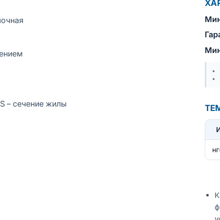
ХА
Мин
лочная
Гар
Мин
лением
 S – сечение жилы
ТЕ
нг
К
ф
у