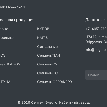
вой продукции
ельная продукция
Данные оф
овые
КУПЭВ
+7 (495) 279
117342, г. Мо
трольные
КМПВ
Обручева, 3
С
Сигнальные
info@segmen
ПСЭ
Сегмент/ЛАН
ментКИ-485
Сегмент-КУ
Ш
Сегмент-КС
LEX-M
Сегмент-CEPR/KEPR
© 2026 СегментЭнерго. Кабельный завод.