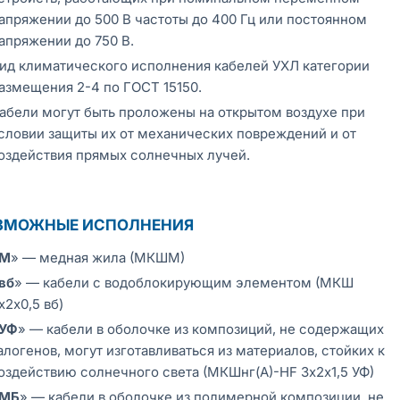
апряжении до 500 В частоты до 400 Гц или постоянном
апряжении до 750 В.
ид климатического исполнения кабелей УХЛ категории
азмещения 2-4 по ГОСТ 15150.
абели могут быть проложены на открытом воздухе при
словии защиты их от механических повреждений и от
оздействия прямых солнечных лучей.
ЗМОЖНЫЕ ИСПОЛНЕНИЯ
М
» — медная жила (МКШМ)
вб
» — кабели с водоблокирующим элементом (МКШ
х2х0,5 вб)
УФ
» — кабели в оболочке из композиций, не содержащих
алогенов, могут изготавливаться из материалов, стойких к
оздействию солнечного света (МКШнг(А)-HF 3х2х1,5 УФ)
МБ
» — кабели в оболочке из полимерной композиции, не