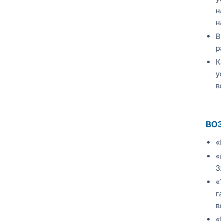
н
н
В
р
К
у
в
ВО
«
«
3
«
г
в
«