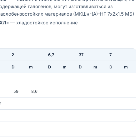
одержащей галогенов, могут изготавливаться из
аслобензостойких материалов (МКШнг(А)-HF 7х2х1,5 МБ)
ХЛ
» — хладостойкое исполнение
2
6,7
37
7
D
m
D
m
D
m
D
m
2
7
59
8,6
2