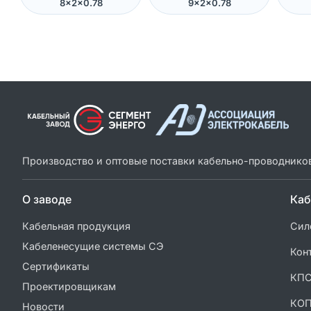
8×2×0.78
9×2×0.78
Производство и оптовые поставки кабельно-проводнико
О заводе
Каб
Кабельная продукция
Сил
Кабеленесущие системы СЭ
Кон
Сертификаты
КП
Проектировщикам
КО
Новости