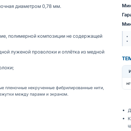
Мин
очная диаметром 0,78 мм.
Гар
Мин
ние, полимерной композиции не содержащей
ной луженой проволоки и оплётка из медной
ТЕ
олоки;
нг
ые пленочные некрученные фибрилированные нити,
межутки между парами и экраном.
Д
К
ц