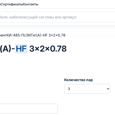
а
Сертификаты
Контакты
ентКИ-485-ПсЭКГнг(А)-HF 3x2x0.78
(А)-
HF
3×2×0.78
Количество пар