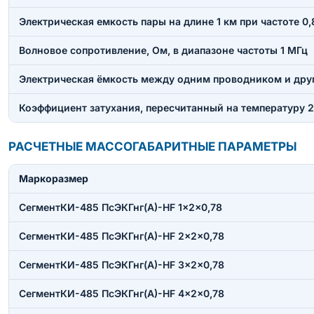
Электрическая емкость пары на длине 1 км при частоте 0,
Волновое сопротивление, Ом, в диапазоне частоты 1 МГц
Электрическая ёмкость между одним проводником и друг
Коэффициент затухания, пересчитанный на температуру 20
РАСЧЕТНЫЕ МАССОГАБАРИТНЫЕ ПАРАМЕТРЫ
Маркоразмер
СегментКИ-485 ПсЭКГнг(А)-HF 1×2×0,78
СегментКИ-485 ПсЭКГнг(А)-HF 2×2×0,78
СегментКИ-485 ПсЭКГнг(А)-HF 3×2×0,78
СегментКИ-485 ПсЭКГнг(А)-HF 4×2×0,78