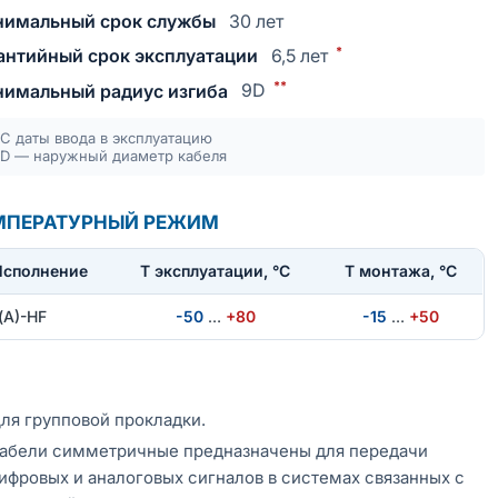
имальный срок службы
30 лет
*
антийный срок эксплуатации
6,5 лет
**
имальный радиус изгиба
9D
С даты ввода в эксплуатацию
D — наружный диаметр кабеля
МПЕРАТУРНЫЙ РЕЖИМ
Исполнение
T эксплуатации, °С
Т монтажа, °С
(А)-HF
-50
…
+80
-15
…
+50
ля групповой прокладки.
абели симметричные предназначены для передачи
ифровых и аналоговых сигналов в системах связанных с