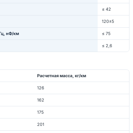
≤ 42
120±5
ц, нФ/км
≤ 75
≤ 2,6
Расчетная масса, кг/км
126
162
175
201