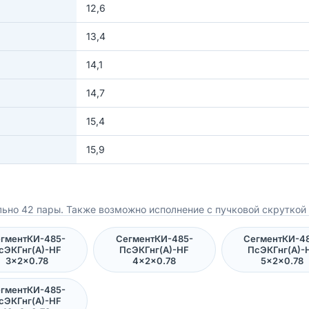
12,6
13,4
14,1
14,7
15,4
15,9
ьно 42 пары. Также возможно исполнение с пучковой скруткой 
гментКИ-485-
СегментКИ-485-
СегментКИ-4
сЭКГнг(А)-HF
ПсЭКГнг(А)-HF
ПсЭКГнг(А)-
3×2×0.78
4×2×0.78
5×2×0.78
гментКИ-485-
сЭКГнг(А)-HF