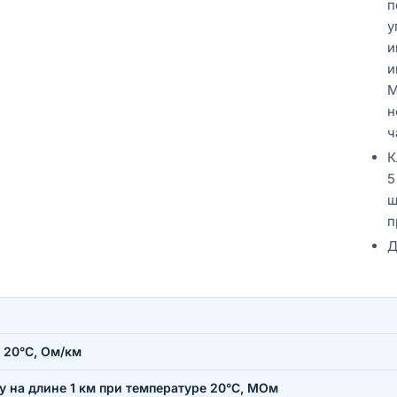
п
у
и
и
М
н
ч
К
5
ш
п
Д
 20°С, Ом/км
 на длине 1 км при температуре 20°С, МОм