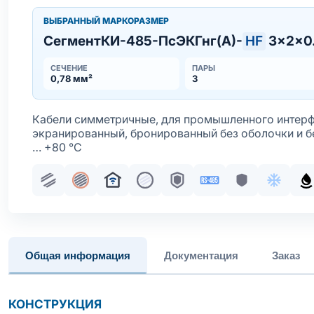
ВЫБРАННЫЙ МАРКОРАЗМЕР
СегментКИ-485-ПсЭКГнг(А)-
HF
3×2×0.
СЕЧЕНИЕ
ПАРЫ
0,78 мм²
3
Кабели симметричные, для промышленного интерф
экранированный, бронированный без оболочки и б
… +80 °С
Парная скрутка
Общий экран
Для систем умный дом
Жила медная многопроволочн
Броня
Интерфейс RS-485
Броня без о
Хладос
М
Общая информация
Документация
Заказ
КОНСТРУКЦИЯ