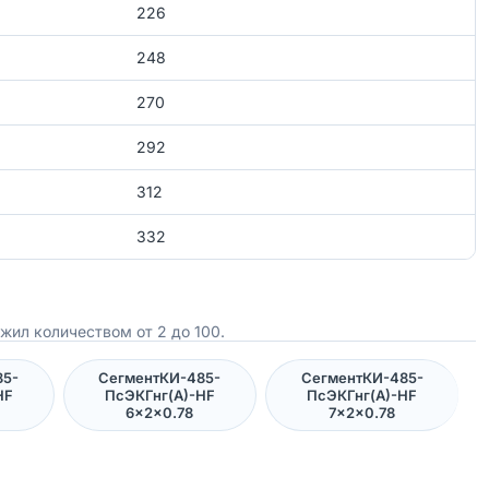
226
248
270
292
312
332
жил количеством от 2 до 100.
85-
СегментКИ-485-
СегментКИ-485-
HF
ПсЭКГнг(А)-HF
ПсЭКГнг(А)-HF
6×2×0.78
7×2×0.78