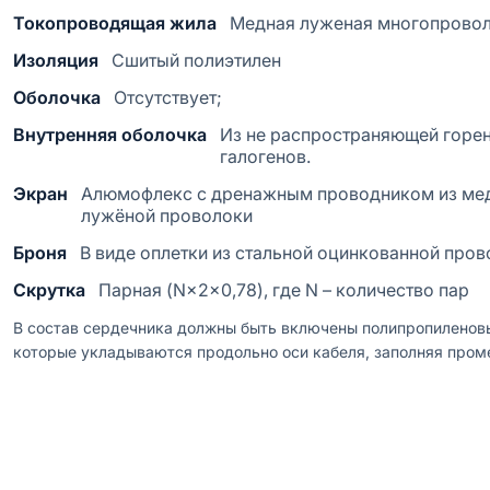
Токопроводящая жила
Медная луженая многопровол
Изоляция
Сшитый полиэтилен
Оболочка
Отсутствует;
Внутренняя оболочка
Из не распространяющей горе
галогенов.
Экран
Алюмофлекс с дренажным проводником из мед
лужёной проволоки
Броня
В виде оплетки из стальной оцинкованной пров
Скрутка
Парная (N×2×0,78), где N – количество пар
В состав сердечника должны быть включены полипропиленов
которые укладываются продольно оси кабеля, заполняя про