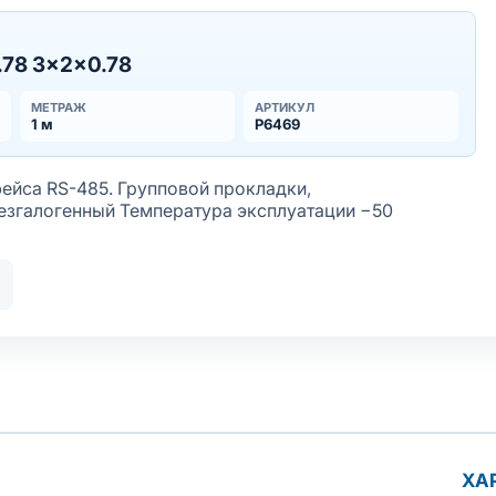
78 3×2×0.78
МЕТРАЖ
АРТИКУЛ
1 м
Р6469
ейса RS-485. Групповой прокладки,
езгалогенный Температура эксплуатации −50
ая лужёная
болочки
тойкое исполнение оболочки
аслобензостойкое исполнение оболочки
ХА