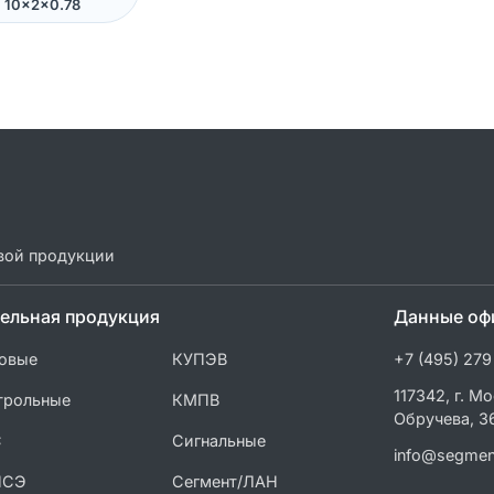
10×2×0.78
вой продукции
ельная продукция
Данные оф
овые
КУПЭВ
+7 (495) 279
117342, г. Мо
трольные
КМПВ
Обручева, 3
С
Сигнальные
info@segmen
ПСЭ
Сегмент/ЛАН