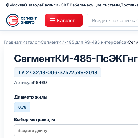
Москва
О заводе
Вакансии
ОКЛ
Кабеленесущие системы
Доставк
Каталог
›
›
›
Главная
Каталог
СегментКИ‑485 для RS-485 интерфейса
Сегм
СегментКИ-485-ПсЭКГнг
ТУ 27.32.13-006-37572599-2018
Артикул:
Р6469
Диаметр жилы
0.78
Выбор метража, м