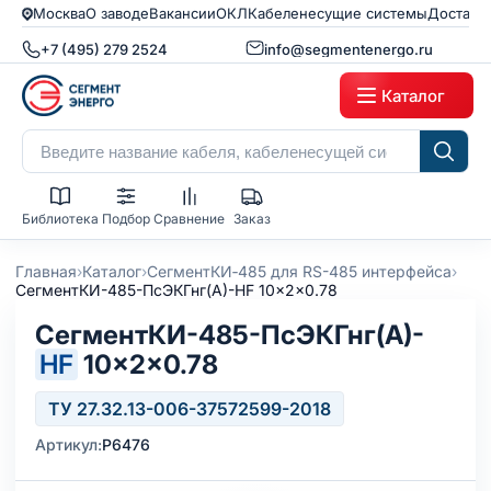
Москва
О заводе
Вакансии
ОКЛ
Кабеленесущие системы
Доставк
+7 (495) 279 2524
info@segmentenergo.ru
Каталог
Библиотека
Подбор
Сравнение
Заказ
›
›
›
Главная
Каталог
СегментКИ‑485 для RS-485 интерфейса
СегментКИ-485-ПсЭКГнг(А)-HF 10x2x0.78
СегментКИ-485-ПсЭКГнг(А)-
HF
10×2×0.78
ТУ 27.32.13-006-37572599-2018
Артикул:
Р6476