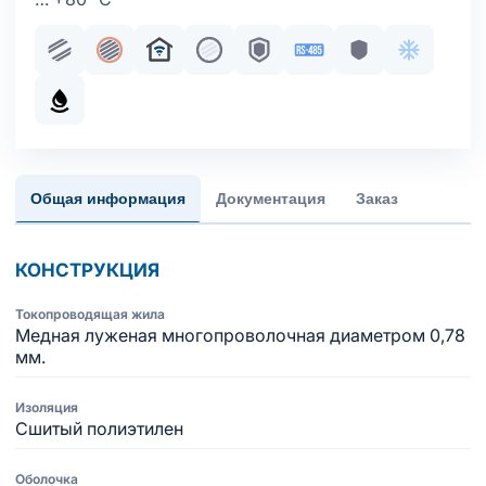
Парная скрутка
Общий экран
Для систем умный дом
Жила медная многопроволочна
Броня
Интерфейс RS-485
Броня без обо
Хладосто
Маслобензостойкое исполнение оболочки
Общая информация
Документация
Заказ
КОНСТРУКЦИЯ
Токопроводящая жила
Медная луженая многопроволочная диаметром 0,78
мм.
Изоляция
Сшитый полиэтилен
Оболочка