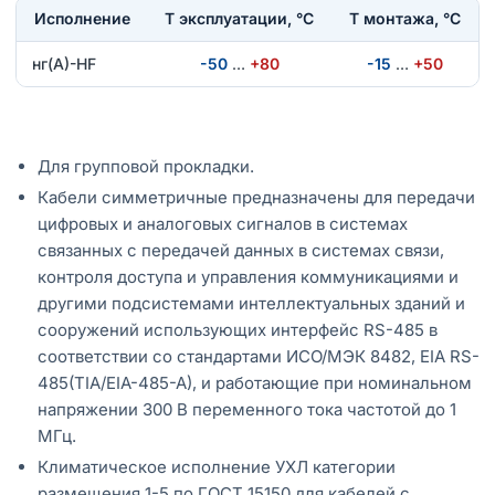
Исполнение
T эксплуатации, °С
Т монтажа, °С
нг(А)-HF
-50
…
+80
-15
…
+50
Для групповой прокладки.
Кабели симметричные предназначены для передачи
цифровых и аналоговых сигналов в системах
связанных с передачей данных в системах связи,
контроля доступа и управления коммуникациями и
другими подсистемами интеллектуальных зданий и
сооружений использующих интерфейс RS-485 в
соответствии со стандартами ИСО/МЭК 8482, EIA RS-
485(TIA/EIA-485-A), и работающие при номинальном
напряжении 300 В переменного тока частотой до 1
МГц.
Климатическое исполнение УХЛ категории
размещения 1-5 по ГОСТ 15150 для кабелей с