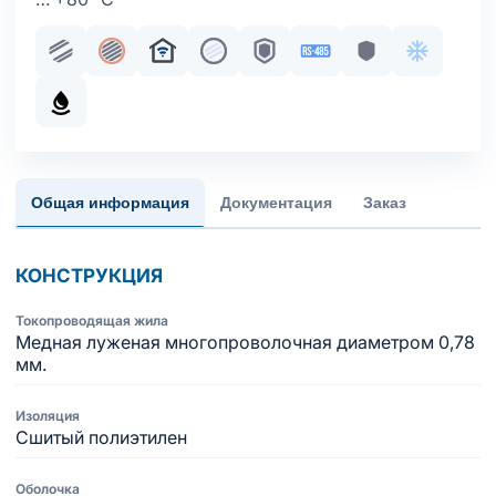
Парная скрутка
Общий экран
Для систем умный дом
Жила медная многопроволочна
Броня
Интерфейс RS-485
Броня без обо
Хладосто
Маслобензостойкое исполнение оболочки
Общая информация
Документация
Заказ
КОНСТРУКЦИЯ
Токопроводящая жила
Медная луженая многопроволочная диаметром 0,78
мм.
Изоляция
Сшитый полиэтилен
Оболочка