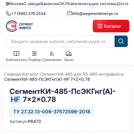
Москва
О заводе
Вакансии
ОКЛ
Кабеленесущие системы
Доставк
+7 (495) 279 2524
info@segmentenergo.ru
Каталог
Библиотека
Подбор
Сравнение
Заказ
›
›
›
Главная
Каталог
СегментКИ‑485 для RS-485 интерфейса
СегментКИ-485-ПсЭКГнг(А)-HF 7x2x0.78
СегментКИ-485-ПсЭКГнг(А)-
HF
7×2×0.78
ТУ 27.32.13-006-37572599-2018
Артикул:
Р6473