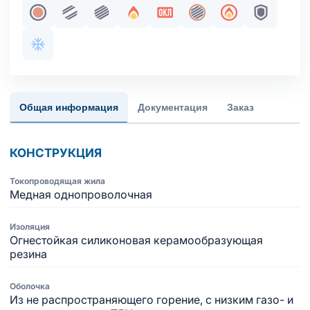
Жила медная однопроволочная
Парная скрутка
Пучковая скрутка
Огнестойкость
Сертификация в составе 
Общий экран
Пожаробезопа
Броня
Хладостойкое исполнение оболочки
Общая информация
Документация
Заказ
КОНСТРУКЦИЯ
Токопроводящая жила
Медная однопроволочная
Изоляция
Огнестойкая силиконовая керамообразующая
резина
Оболочка
Из не распространяющего горение, с низким газо- и