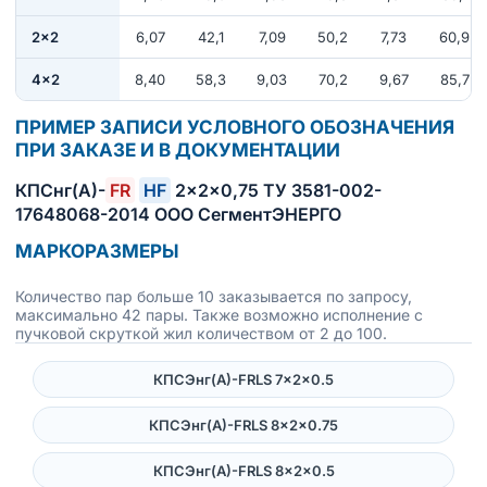
2×2
6,07
42,1
7,09
50,2
7,73
60,9
4×2
8,40
58,3
9,03
70,2
9,67
85,7
ПРИМЕР ЗАПИСИ УСЛОВНОГО ОБОЗНАЧЕНИЯ
ПРИ ЗАКАЗЕ И В ДОКУМЕНТАЦИИ
КПСнг(А)-
FR
HF
2×2×0,75 ТУ 3581-002-
17648068-2014 ООО СегментЭНЕРГО
МАРКОРАЗМЕРЫ
Количество пар больше 10 заказывается по запросу,
максимально 42 пары. Также возможно исполнение с
пучковой скруткой жил количеством от 2 до 100.
КПСЭнг(А)-FRLS 7×2×0.5
КПСЭнг(А)-FRLS 8×2×0.75
КПСЭнг(А)-FRLS 8×2×0.5