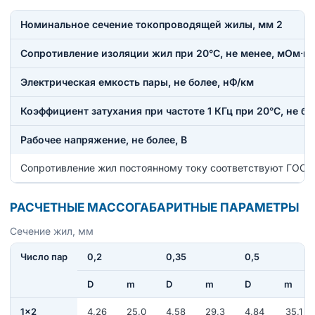
Номинальное сечение токопроводящей жилы, мм 2
Сопротивление изоляции жил при 20°С, не менее, мОм·к
Электрическая емкость пары, не более, нФ/км
Коэффициент затухания при частоте 1 КГц при 20°С, не бо
Рабочее напряжение, не более, В
Сопротивление жил постоянному току соответствуют ГОСТ
РАСЧЕТНЫЕ МАССОГАБАРИТНЫЕ ПАРАМЕТРЫ
Сечение жил, мм
Число пар
0,2
0,35
0,5
D
m
D
m
D
m
1×2
4,26
25,0
4,58
29,3
4,84
35,1