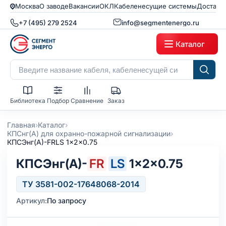
Москва
О заводе
Вакансии
ОКЛ
Кабеленесущие системы
Доставк
+7 (495) 279 2524
info@segmentenergo.ru
Каталог
Библиотека
Подбор
Сравнение
Заказ
›
›
Главная
Каталог
›
КПСнг(А) для охранно-пожарной сигнализации
КПСЭнг(А)-FRLS 1x2x0.75
КПСЭнг(А)-
FR
LS
1×2×0.75
ТУ 3581-002-17648068-2014
Артикул:
По запросу