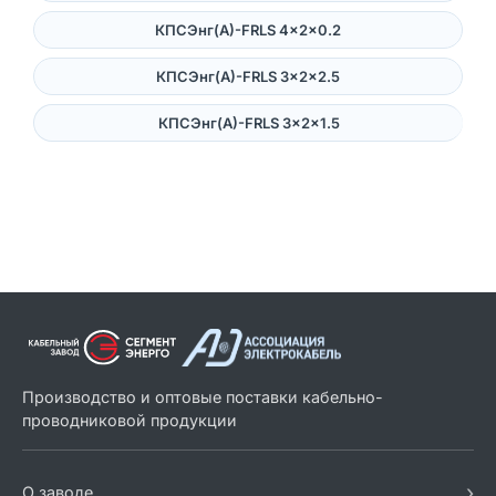
КПСЭнг(А)-FRLS 4×2×0.2
КПСЭнг(А)-FRLS 3×2×2.5
КПСЭнг(А)-FRLS 3×2×1.5
Производство и оптовые поставки кабельно-
проводниковой продукции
›
О заводе