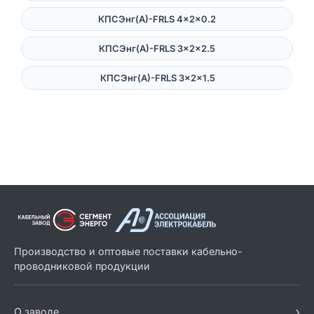
КПСЭнг(А)-FRLS 4×2×0.2
КПСЭнг(А)-FRLS 3×2×2.5
КПСЭнг(А)-FRLS 3×2×1.5
Производство и оптовые поставки кабельно-
проводниковой продукции
›
О заводе