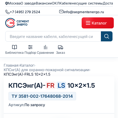
Москва
О заводе
Вакансии
ОКЛ
Кабеленесущие системы
Доставк
+7 (495) 279 2524
info@segmentenergo.ru
Каталог
Библиотека
Подбор
Сравнение
Заказ
›
›
Главная
Каталог
›
КПСнг(А) для охранно-пожарной сигнализации
КПСЭнг(А)-FRLS 10x2x1.5
КПСЭнг(А)-
FR
LS
10×2×1.5
ТУ 3581-002-17648068-2014
Артикул:
По запросу