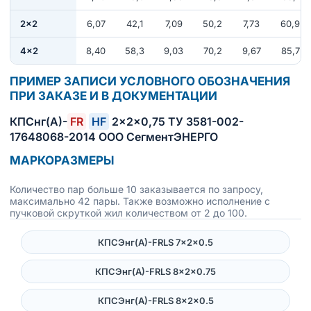
2×2
6,07
42,1
7,09
50,2
7,73
60,9
4×2
8,40
58,3
9,03
70,2
9,67
85,7
ПРИМЕР ЗАПИСИ УСЛОВНОГО ОБОЗНАЧЕНИЯ
ПРИ ЗАКАЗЕ И В ДОКУМЕНТАЦИИ
КПСнг(А)-
FR
HF
2×2×0,75 ТУ 3581-002-
17648068-2014 ООО СегментЭНЕРГО
МАРКОРАЗМЕРЫ
Количество пар больше 10 заказывается по запросу,
максимально 42 пары. Также возможно исполнение с
пучковой скруткой жил количеством от 2 до 100.
КПСЭнг(А)-FRLS 7×2×0.5
КПСЭнг(А)-FRLS 8×2×0.75
КПСЭнг(А)-FRLS 8×2×0.5