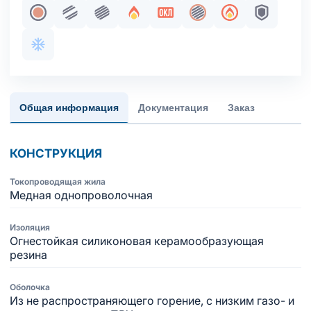
Жила медная однопроволочная
Парная скрутка
Пучковая скрутка
Огнестойкость
Сертификация в составе 
Общий экран
Пожаробезопа
Броня
Хладостойкое исполнение оболочки
Общая информация
Документация
Заказ
КОНСТРУКЦИЯ
Токопроводящая жила
Медная однопроволочная
Изоляция
Огнестойкая силиконовая керамообразующая
резина
Оболочка
Из не распространяющего горение, с низким газо- и