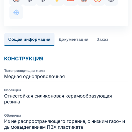
Жила медная однопроволочная
Парная скрутка
Пучковая скрутка
Огнестойкость
Сертификация в составе 
Общий экран
Пожаробезопа
Броня
Хладостойкое исполнение оболочки
Общая информация
Документация
Заказ
КОНСТРУКЦИЯ
Токопроводящая жила
Медная однопроволочная
Изоляция
Огнестойкая силиконовая керамообразующая
резина
Оболочка
Из не распространяющего горение, с низким газо- и
дымовыделением ПВХ пластиката