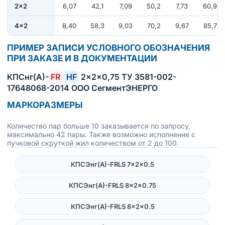
2×2
6,07
42,1
7,09
50,2
7,73
60,9
4×2
8,40
58,3
9,03
70,2
9,67
85,7
ПРИМЕР ЗАПИСИ УСЛОВНОГО ОБОЗНАЧЕНИЯ
ПРИ ЗАКАЗЕ И В ДОКУМЕНТАЦИИ
КПСнг(А)-
FR
HF
2×2×0,75 ТУ 3581-002-
17648068-2014 ООО СегментЭНЕРГО
МАРКОРАЗМЕРЫ
Количество пар больше 10 заказывается по запросу,
максимально 42 пары. Также возможно исполнение с
пучковой скруткой жил количеством от 2 до 100.
КПСЭнг(А)-FRLS 7×2×0.5
КПСЭнг(А)-FRLS 8×2×0.75
КПСЭнг(А)-FRLS 8×2×0.5