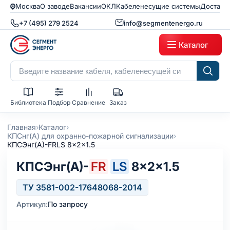
Москва
О заводе
Вакансии
ОКЛ
Кабеленесущие системы
Доставк
+7 (495) 279 2524
info@segmentenergo.ru
Каталог
Библиотека
Подбор
Сравнение
Заказ
›
›
Главная
Каталог
›
КПСнг(А) для охранно-пожарной сигнализации
КПСЭнг(А)-FRLS 8x2x1.5
КПСЭнг(А)-
FR
LS
8×2×1.5
ТУ 3581-002-17648068-2014
Артикул:
По запросу