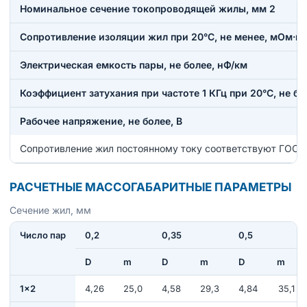
Номинальное сечение токопроводящей жилы, мм 2
Сопротивление изоляции жил при 20°С, не менее, мОм·к
Электрическая емкость пары, не более, нФ/км
Коэффициент затухания при частоте 1 КГц при 20°С, не бо
Рабочее напряжение, не более, В
Сопротивление жил постоянному току соответствуют ГОСТ
РАСЧЕТНЫЕ МАССОГАБАРИТНЫЕ ПАРАМЕТРЫ
Сечение жил, мм
Число пар
0,2
0,35
0,5
D
m
D
m
D
m
1×2
4,26
25,0
4,58
29,3
4,84
35,1