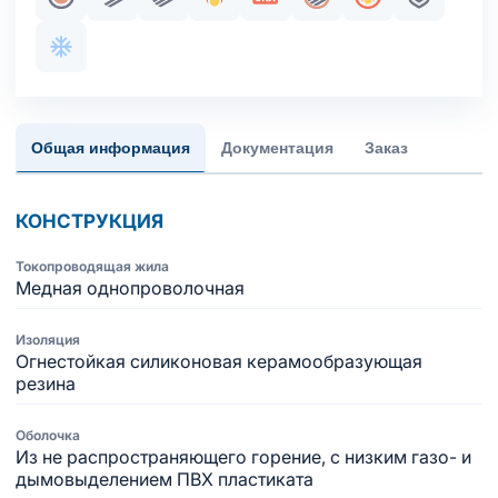
Жила медная однопроволочная
Парная скрутка
Пучковая скрутка
Огнестойкость
Сертификация в составе 
Общий экран
Пожаробезопа
Броня
Хладостойкое исполнение оболочки
Общая информация
Документация
Заказ
КОНСТРУКЦИЯ
Токопроводящая жила
Медная однопроволочная
Изоляция
Огнестойкая силиконовая керамообразующая
резина
Оболочка
Из не распространяющего горение, с низким газо- и
дымовыделением ПВХ пластиката