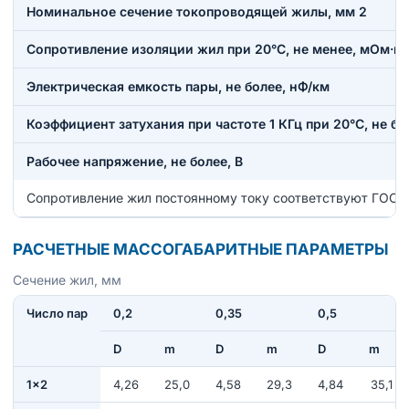
Номинальное сечение токопроводящей жилы, мм 2
Сопротивление изоляции жил при 20°С, не менее, мОм·к
Электрическая емкость пары, не более, нФ/км
Коэффициент затухания при частоте 1 КГц при 20°С, не бо
Рабочее напряжение, не более, В
Сопротивление жил постоянному току соответствуют ГОСТ
РАСЧЕТНЫЕ МАССОГАБАРИТНЫЕ ПАРАМЕТРЫ
Сечение жил, мм
Число пар
0,2
0,35
0,5
D
m
D
m
D
m
1×2
4,26
25,0
4,58
29,3
4,84
35,1