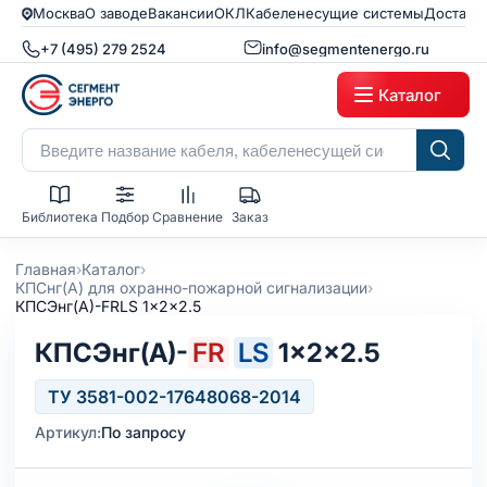
Москва
О заводе
Вакансии
ОКЛ
Кабеленесущие системы
Доставк
+7 (495) 279 2524
info@segmentenergo.ru
Каталог
Библиотека
Подбор
Сравнение
Заказ
›
›
Главная
Каталог
›
КПСнг(А) для охранно-пожарной сигнализации
КПСЭнг(А)-FRLS 1x2x2.5
КПСЭнг(А)-
FR
LS
1×2×2.5
ТУ 3581-002-17648068-2014
Артикул:
По запросу