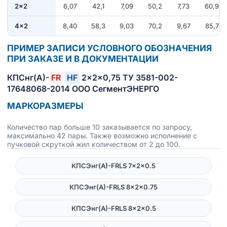
2×2
6,07
42,1
7,09
50,2
7,73
60,9
4×2
8,40
58,3
9,03
70,2
9,67
85,7
ПРИМЕР ЗАПИСИ УСЛОВНОГО ОБОЗНАЧЕНИЯ
ПРИ ЗАКАЗЕ И В ДОКУМЕНТАЦИИ
КПСнг(А)-
FR
HF
2×2×0,75 ТУ 3581-002-
17648068-2014 ООО СегментЭНЕРГО
МАРКОРАЗМЕРЫ
Количество пар больше 10 заказывается по запросу,
максимально 42 пары. Также возможно исполнение с
пучковой скруткой жил количеством от 2 до 100.
КПСЭнг(А)-FRLS 7×2×0.5
КПСЭнг(А)-FRLS 8×2×0.75
КПСЭнг(А)-FRLS 8×2×0.5